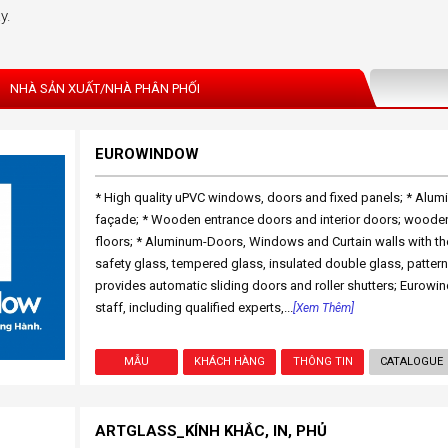
y.
NHÀ SẢN XUẤT/NHÀ PHÂN PHỐI
EUROWINDOW
* High quality uPVC windows, doors and fixed panels; * Al
façade; * Wooden entrance doors and interior doors; woode
floors; * Aluminum-Doors, Windows and Curtain walls with th
safety glass, tempered glass, insulated double glass, patte
provides automatic sliding doors and roller shutters; Eurowi
staff, including qualified experts,...
[Xem Thêm]
MẪU
KHÁCH HÀNG
THÔNG TIN
CATALOGUE
ARTGLASS_KÍNH KHẮC, IN, PHỦ