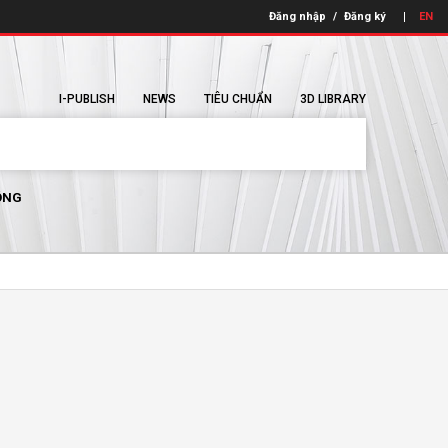
Đăng nhập
/
Đăng ký
EN
I-PUBLISH
NEWS
TIÊU CHUẨN
3D LIBRARY
ÔNG