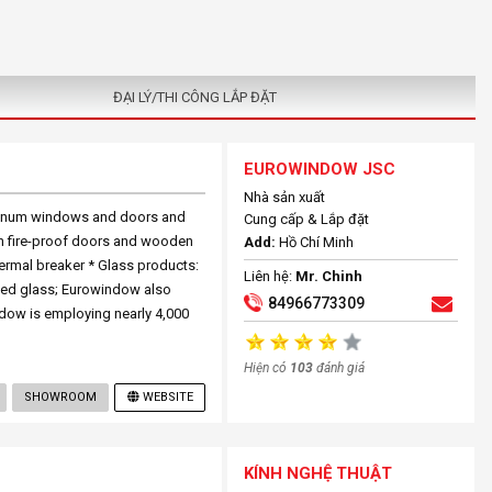
ĐẠI LÝ/THI CÔNG LẮP ĐẶT
EUROWINDOW JSC
Nhà sản xuất
uminum windows and doors and
Cung cấp & Lắp đặt
n fire-proof doors and wooden
Add:
Hồ Chí Minh
ermal breaker * Glass products:
Liên hệ:
Mr. Chinh
rned glass; Eurowindow also
84966773309
ndow is employing nearly 4,000
Hiện có
103
đánh giá
SHOWROOM
WEBSITE
KÍNH NGHỆ THUẬT