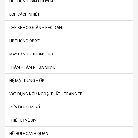
HỆ THỐNG VẬN CHUYỂN
LỚP CÁCH NHIỆT
CHE KHE CO GIÃN + KEO DÁN
HỆ THỐNG ĐỂ XE
MÁY LẠNH + THÔNG GIÓ
THẢM + TẤM NHỰA VINYL
HỆ MẶT DỰNG + ỐP
VẬT DỤNG NỘI/ NGOẠI THẤT + TRANG TRÍ
CỬA ĐI + CỬA SỔ
THIẾT BỊ VỆ SINH
HỒ BƠI + CẢNH QUAN