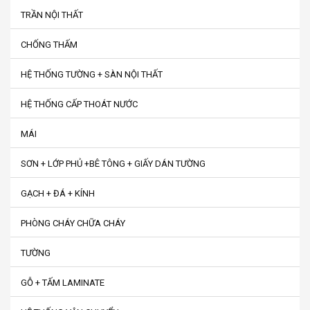
TRẦN NỘI THẤT
CHỐNG THẤM
HỆ THỐNG TƯỜNG + SÀN NỘI THẤT
HỆ THỐNG CẤP THOÁT NƯỚC
MÁI
SƠN + LỚP PHỦ +BÊ TÔNG + GIẤY DÁN TƯỜNG
GẠCH + ĐÁ + KÍNH
PHÒNG CHÁY CHỮA CHÁY
TƯỜNG
GỖ + TẤM LAMINATE