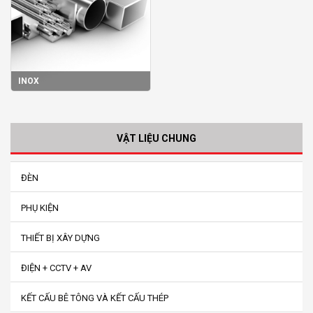
INOX
VẬT LIỆU CHUNG
ĐÈN
PHỤ KIỆN
THIẾT BỊ XÂY DỰNG
ĐIỆN + CCTV + AV
KẾT CẤU BÊ TÔNG VÀ KẾT CẤU THÉP