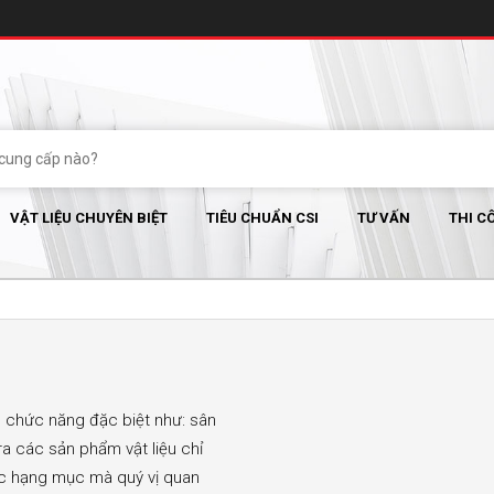
VẬT LIỆU CHUYÊN BIỆT
TIÊU CHUẨN CSI
TƯ VẤN
THI C
ó chức năng đặc biệt như: sân
a các sản phẩm vật liệu chỉ
các hạng mục mà quý vị quan