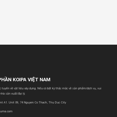
PHẦN KOIPA VIỆT NAM
ực tuyến về vật liệu xây dựng. Nếu có bất kỳ thắc mắc về sản phẩm/dịch vụ, vui
 nhà sản xuất/đại lý.
nt A1. Unit 09, 74 Nguyen Co Thach, Thu Duc City
buma.com