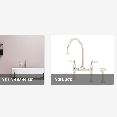
Ị VỆ SINH BẰNG SỨ
VÒI NƯỚC