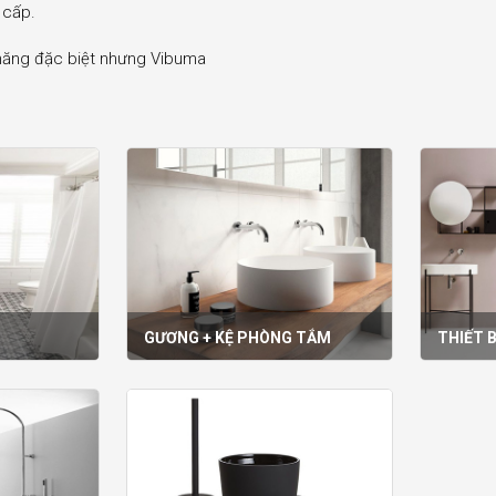
 cấp.
 năng đặc biệt nhưng Vibuma
GƯƠNG + KỆ PHÒNG TẮM
THIẾT B