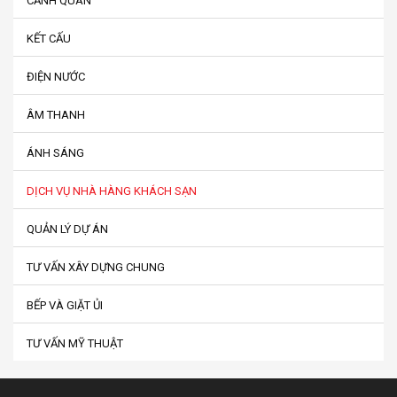
CẢNH QUAN
KẾT CẤU
ĐIỆN NƯỚC
ÂM THANH
ÁNH SÁNG
DỊCH VỤ NHÀ HÀNG KHÁCH SẠN
QUẢN LÝ DỰ ÁN
TƯ VẤN XÂY DỰNG CHUNG
BẾP VÀ GIẶT ỦI
TƯ VẤN MỸ THUẬT