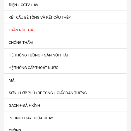
ĐIỆN + CCTV + AV
KẾT CẤU BÊ TÔNG VÀ KẾT CẤU THÉP
TRẦN NỘI THẤT
CHỐNG THẤM
HỆ THỐNG TƯỜNG + SÀN NỘI THẤT
HỆ THỐNG CẤP THOÁT NƯỚC
MÁI
SƠN + LỚP PHỦ +BÊ TÔNG + GIẤY DÁN TƯỜNG
GẠCH + ĐÁ + KÍNH
PHÒNG CHÁY CHỮA CHÁY
TƯỜNG