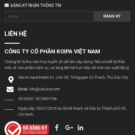
ĐĂNG KÝ NHẬN THÔNG TIN
ĐĂNG KÝ
LIÊN HỆ
CÔNG TY CỔ PHẦN KOIPA VIỆT NAM
Chúng tôi là thư viện trực tuyến về vật liệu xây dựng. Nếu có bất kỳ thắc
mắc về sản phẩm/dịch vụ, vui lòng liên hệ trực tiếp với nhà sản xuất/đại lý.
Sarimi Apartment A1. Unit 09, 74 Nguyen Co Thach, Thu Duc City
Email:
info@vibuma.com
Số DKKD: 0313601746
Ngày cấp: 05/01/2016 tại Sở Kế hoạch và Đầu tư Thành phố Hồ
Chí Minh.