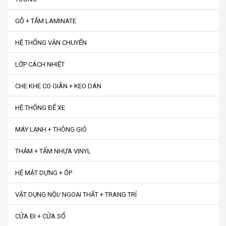
GỖ + TẤM LAMINATE
HỆ THỐNG VẬN CHUYỂN
LỚP CÁCH NHIỆT
CHE KHE CO GIÃN + KEO DÁN
HỆ THỐNG ĐỂ XE
MÁY LẠNH + THÔNG GIÓ
THẢM + TẤM NHỰA VINYL
HỆ MẶT DỰNG + ỐP
VẬT DỤNG NỘI/ NGOẠI THẤT + TRANG TRÍ
CỬA ĐI + CỬA SỔ