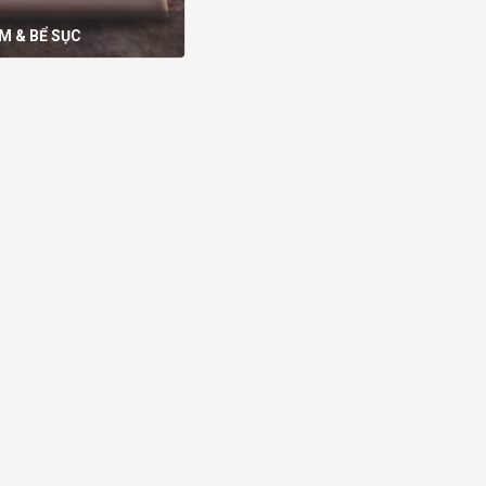
M & BỂ SỤC