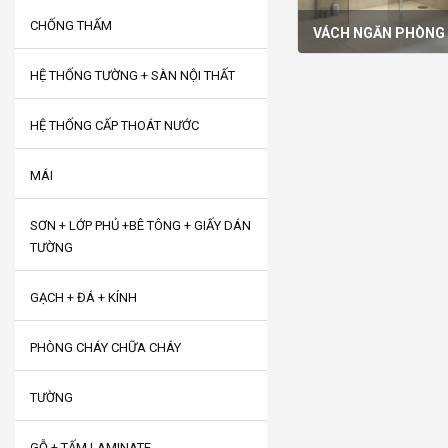
CHỐNG THẤM
VÁCH NGĂN PHÒNG
HỆ THỐNG TƯỜNG + SÀN NỘI THẤT
HỆ THỐNG CẤP THOÁT NƯỚC
MÁI
SƠN + LỚP PHỦ +BÊ TÔNG + GIẤY DÁN
TƯỜNG
GẠCH + ĐÁ + KÍNH
PHÒNG CHÁY CHỮA CHÁY
TƯỜNG
GỖ + TẤM LAMINATE