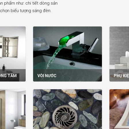
ản phẩm như: chi tiết dòng sản
k chọn biểu tượng sáng đèn.​
ÒNG TẮM
VÒI NƯỚC
PHỤ KI