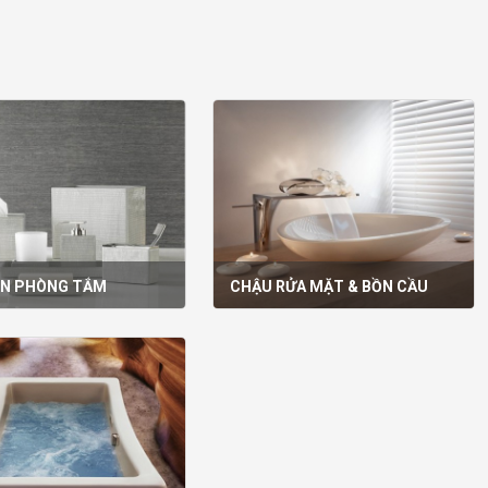
ỆN PHÒNG TẮM
CHẬU RỬA MẶT & BỒN CẦU