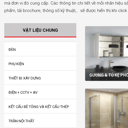
mà đơn vị đó cung cấp. Các thông tin chi tiết về mỗi nhãn hiệu s
phẩm, tải brochure, thông số kỹ thuật,… sẽ được hiển thị khi clic
VẬT LIỆU CHUNG
ĐÈN
PHỤ KIỆN
GƯƠNG & TỦ KỆ PH
THIẾT BỊ XÂY DỰNG
ĐIỆN + CCTV + AV
KẾT CẤU BÊ TÔNG VÀ KẾT CẤU THÉP
TRẦN NỘI THẤT