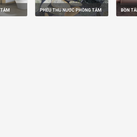
 TẮM
PHỄU THU NƯỚC PHÒNG TẮM
BỒN TẮ