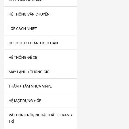
HỆ THỐNG VẬN CHUYỂN
LỚP CÁCH NHIỆT
CHE KHE CO GIÃN + KEO DÁN
HỆ THỐNG ĐỂ XE
MÁY LẠNH + THÔNG GIÓ
THẢM + TẤM NHỰA VINYL
HỆ MẶT DỰNG + ỐP
VẬT DỤNG NỘI/ NGOẠI THẤT + TRANG
TRÍ