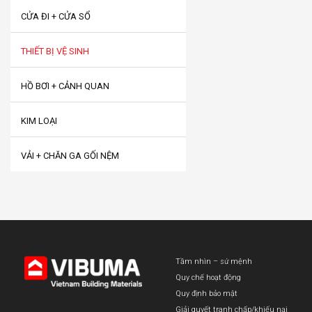
CỬA ĐI + CỬA SỔ
THIẾT BỊ VỆ SINH
HỒ BƠI + CẢNH QUAN
KIM LOẠI
VẢI + CHĂN GA GỐI NỆM
Tầm nhìn – sứ mệnh
Quy chế hoạt động
Quy định bảo mật
Giải quyết tranh chấp/khiếu nại