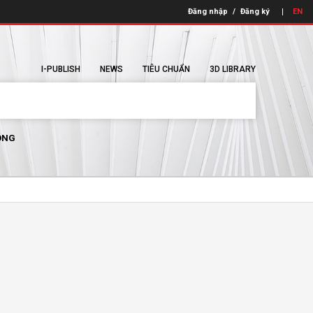
Đăng nhập
/
Đăng ký
EN
I-PUBLISH
NEWS
TIÊU CHUẨN
3D LIBRARY
ÔNG