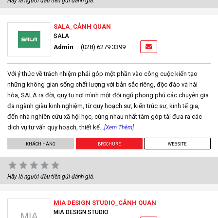
Hãy là người đầu tiên gửi đánh giá.
SALA_CẢNH QUAN
SALA
Admin
(028) 6279 3399
Với ý thức về trách nhiệm phải góp một phần vào công cuộc kiến tạo
những không gian sống chất lượng với bản sắc riêng, độc đáo và hài
hòa, SALA ra đời, quy tụ nơi mình một đội ngũ phong phú các chuyên gia
đa ngành giàu kinh nghiệm, từ quy hoạch sư, kiến trúc sư, kinh tế gia,
đến nhà nghiên cứu xã hội học, cùng nhau nhất tâm góp tài đưa ra các
dịch vụ tư vấn quy hoạch, thiết kế...
[Xem Thêm]
KHÁCH HÀNG
BROCHURE
WEBSITE
Hãy là người đầu tiên gửi đánh giá.
MIA DESIGN STUDIO_CẢNH QUAN
MIA DESIGN STUDIO