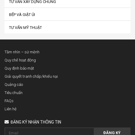
TƯ VẤN XÂY DỰNG CHUNG
BẾP VÀ GIẶT ỦI
TƯ VẤN MỸ THUẬT
Tầm nhìn – sứ mệnh
Quy chế hoạt động
Quy định bảo mật
Giải quyết tranh chấp/khiếu nại
Quảng cáo
Tiêu chuẩn
FAQs
Liên hệ
ĐĂNG KÝ NHẬN THÔNG TIN
ĐĂNG KÝ