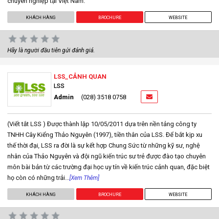
chuyên nghiệp tại Việt Nam.
KHÁCH HÀNG
BROCHURE
WEBSITE
Hãy là người đầu tiên gửi đánh giá.
LSS_CẢNH QUAN
LSS
Admin
(028) 3518 0758
(Viết tắt LSS ) Được thành lập 10/05/2011 dựa trên nền tảng công ty
TNHH Cây Kiểng Thảo Nguyên (1997), tiền thân của LSS. Để bắt kịp xu
thế thời đại, LSS ra đời là sự kết hợp Chung Sức từ những kỹ sư, nghệ
nhân của Thảo Nguyên và đội ngũ kiến trúc sư trẻ được đào tạo chuyên
môn bài bản từ các trường đại học uy tín về kiến trúc cảnh quan, đặc biệt
họ còn có những trải...
[Xem Thêm]
KHÁCH HÀNG
BROCHURE
WEBSITE