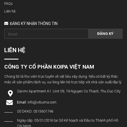
FAQs
Liên hệ
ĐĂNG KÝ NHẬN THÔNG TIN
ĐĂNG KÝ
LIÊN HỆ
CÔNG TY CỔ PHẦN KOIPA VIỆT NAM
Chúng tôi là thư viện trực tuyến về vật liệu xây dựng. Nếu có bất kỳ thắc
mắc về sản phẩm/dịch vụ, vui lòng liên hệ trực tiếp với nhà sản xuất/đại lý.
Sarimi Apartment A1. Unit 09, 74 Nguyen Co Thach, Thu Duc City
Email:
info@vibuma.com
Số DKKD: 0313601746
Ngày cấp: 05/01/2016 tại Sở Kế hoạch và Đầu tư Thành phố Hồ
Chí Minh.