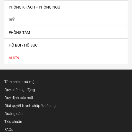
PHÒNG KHÁCH + PHÒNG NGỦ
BẾP
PHÒNG TẮM
HỒ BƠI / HỒ SỤC
VƯỜN
Tầm nhìn – sứ mệnh
Quy chế hoạt động
Quy định bảo mật
Giải quyết tranh chấp/khiếu nại
Quảng cáo
Tiêu chuẩn
FAQs