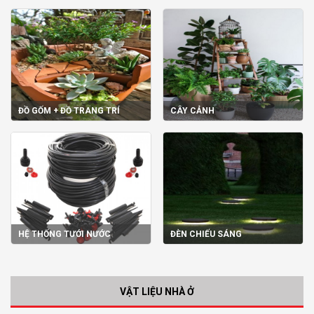
ĐỒ GỐM + ĐỒ TRANG TRÍ
CÂY CẢNH
HỆ THỐNG TƯỚI NƯỚC
ĐÈN CHIẾU SÁNG
VẬT LIỆU NHÀ Ở