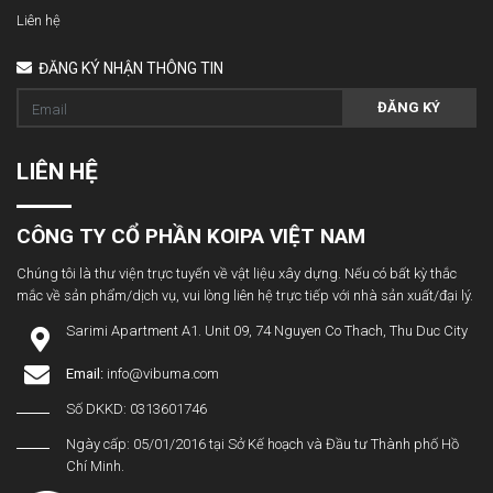
Liên hệ
ĐĂNG KÝ NHẬN THÔNG TIN
ĐĂNG KÝ
LIÊN HỆ
CÔNG TY CỔ PHẦN KOIPA VIỆT NAM
Chúng tôi là thư viện trực tuyến về vật liệu xây dựng. Nếu có bất kỳ thắc
mắc về sản phẩm/dịch vụ, vui lòng liên hệ trực tiếp với nhà sản xuất/đại lý.
Sarimi Apartment A1. Unit 09, 74 Nguyen Co Thach, Thu Duc City
Email:
info@vibuma.com
Số DKKD: 0313601746
Ngày cấp: 05/01/2016 tại Sở Kế hoạch và Đầu tư Thành phố Hồ
Chí Minh.