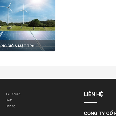
ỢNG GIÓ & MẶT TRỜI
LIÊN HỆ
Tiêu chuẩn
FAQs
Liên hệ
CÔNG TY CỔ 