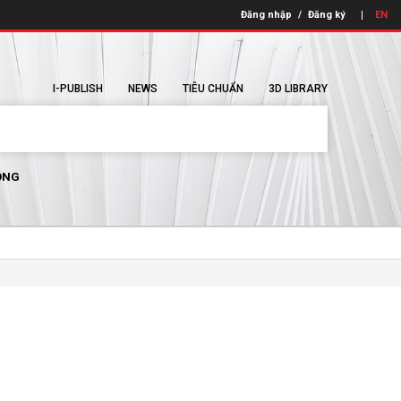
Đăng nhập
/
Đăng ký
EN
I-PUBLISH
NEWS
TIÊU CHUẨN
3D LIBRARY
ÔNG