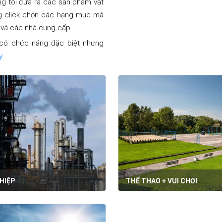
ng tôi đưa ra các sản phẩm vật
òng click chọn các hạng mục mà
 và các nhà cung cấp.
 có chức năng đặc biệt nhưng
y.
HIỆP
THỂ THAO + VUI CHƠI