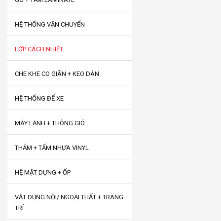
HỆ THỐNG VẬN CHUYỂN
LỚP CÁCH NHIỆT
CHE KHE CO GIÃN + KEO DÁN
HỆ THỐNG ĐỂ XE
MÁY LẠNH + THÔNG GIÓ
THẢM + TẤM NHỰA VINYL
HỆ MẶT DỰNG + ỐP
VẬT DỤNG NỘI/ NGOẠI THẤT + TRANG
TRÍ