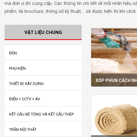
mà đơn vị đó cung cấp. Các thông tin chi tiết về mỗi nhãn hiệu s
phẩm, tải brochure, thông số kỹ thuật,… sẽ được hiển thị khi clic
VẬT LIỆU CHUNG
ĐÈN
PHỤ KIỆN
XỐP PHUN CÁCH NH
THIẾT BỊ XÂY DỰNG
ĐIỆN + CCTV + AV
KẾT CẤU BÊ TÔNG VÀ KẾT CẤU THÉP
TRẦN NỘI THẤT