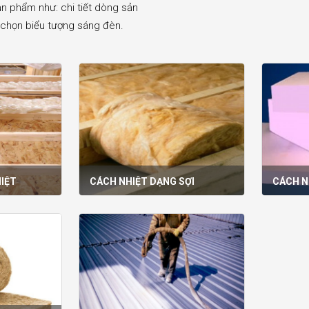
ản phẩm như: chi tiết dòng sản
k chọn biểu tượng sáng đèn.​
IỆT
CÁCH NHIỆT DẠNG SỢI
CÁCH N