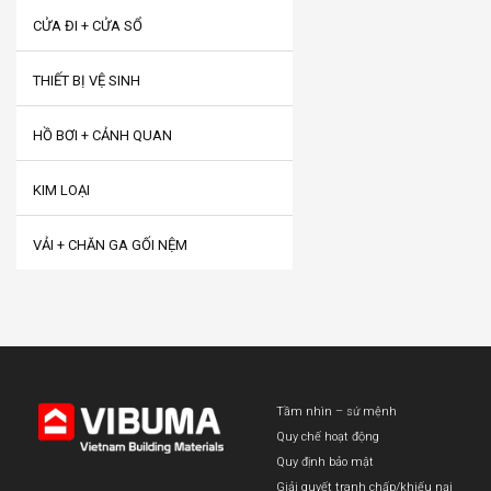
CỬA ĐI + CỬA SỔ
THIẾT BỊ VỆ SINH
HỒ BƠI + CẢNH QUAN
KIM LOẠI
VẢI + CHĂN GA GỐI NỆM
Tầm nhìn – sứ mệnh
Quy chế hoạt động
Quy định bảo mật
Giải quyết tranh chấp/khiếu nại