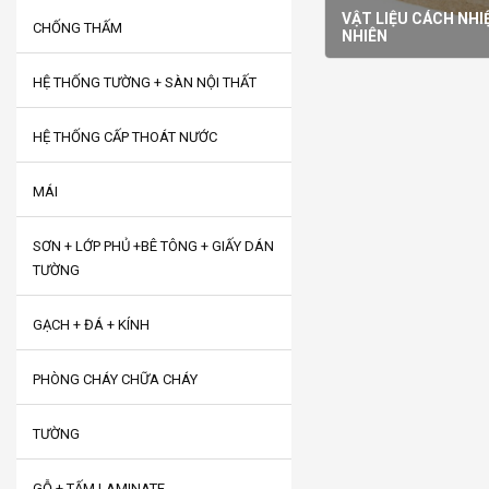
VẬT LIỆU CÁCH NHI
CHỐNG THẤM
NHIÊN
HỆ THỐNG TƯỜNG + SÀN NỘI THẤT
HỆ THỐNG CẤP THOÁT NƯỚC
MÁI
SƠN + LỚP PHỦ +BÊ TÔNG + GIẤY DÁN
TƯỜNG
GẠCH + ĐÁ + KÍNH
PHÒNG CHÁY CHỮA CHÁY
TƯỜNG
GỖ + TẤM LAMINATE