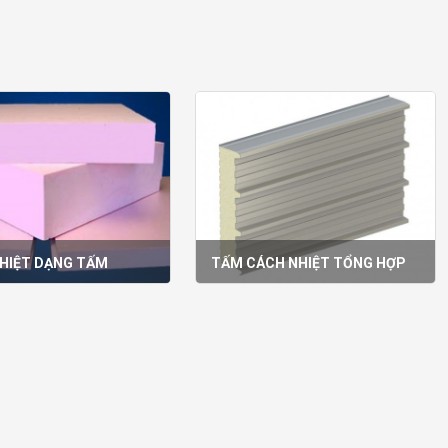
HIỆT DẠNG TẤM
TẤM CÁCH NHIỆT TỔNG HỢP