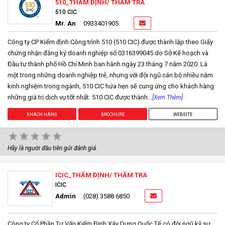
510_THẨM ĐỊNH/ THẨM TRA
510 CIC
Mr. An
0933401905
Công ty CP Kiểm định Công trình 510 (510 CIC) được thành lập theo Giấy
chứng nhận đăng ký doanh nghiệp số 0316399045 do Sở Kế hoạch và
Đầu tư thành phố Hồ Chí Minh ban hành ngày 23 tháng 7 năm 2020. Là
một trong những doanh nghiệp trẻ, nhưng với đội ngũ cán bộ nhiều năm
kinh nghiệm trong ngành, 510 CIC hứa hẹn sẽ cung ứng cho khách hàng
những giá trị dịch vụ tốt nhất. 510 CIC được thành...
[Xem Thêm]
KHÁCH HÀNG
BROCHURE
WEBSITE
Hãy là người đầu tiên gửi đánh giá.
ICIC_THẨM ĐỊNH/ THẨM TRA
ICIC
Admin
(028) 3588 6850
Công ty Cổ Phần Tư Vấn Kiểm Định Xây Dựng Quốc Tế có đội ngũ kỹ sư,