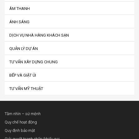
ÂM THANH
ÁNH SÁNG
DỊCH VỤ NHÀ HÀNG KHÁCH SẠN
QUẢN LÝ DỰ ÁN
TƯ VẤN XÂY DỰNG CHUNG
BẾP VÀ GIẶT ỦI
TƯ VẤN MỸ THUẬT
Tầm nhìn – sứ mệnh
Quy chế hoạt động
Quy định bảo mật
Giải quyết tranh chấp/khiếu nại