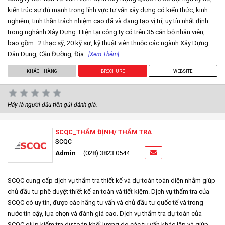
kiến trúc sư đủ mạnh trong lĩnh vực tư vấn xây dựng có kiến thức, kinh
nghiệm, tinh thần trách nhiệm cao đã và đang tạo vị trí, uy tín nhất định
trong nghành Xây Dựng. Hiện tại công ty có trên 35 cán bộ nhân viên,
bao gồm : 2 thạc sỹ, 20 kỹ sư, kỹ thuật viên thuộc các ngành Xây Dựng
Dân Dụng, Cầu Đường, Địa...
[Xem Thêm]
KHÁCH HÀNG
BROCHURE
WEBSITE
Hãy là người đầu tiên gửi đánh giá.
SCQC_THẨM ĐỊNH/ THẨM TRA
SCQC
Admin
(028) 3823 0544
SCQC cung cấp dịch vụ thẩm tra thiết kế và dự toán toàn diện nhằm giúp
chủ đầu tư phê duyệt thiết kế an toàn và tiết kiệm. Dịch vụ thẩm tra của
SCQC có uy tín, được các hãng tư vấn và chủ đầu tư quốc tế và trong
nước tin cậy, lựa chọn và đánh giá cao. Dịch vụ thẩm tra dự toán của
SCQC giúp kiểm tra dự toán khối lượng do các tư vấn khác lập và giúp