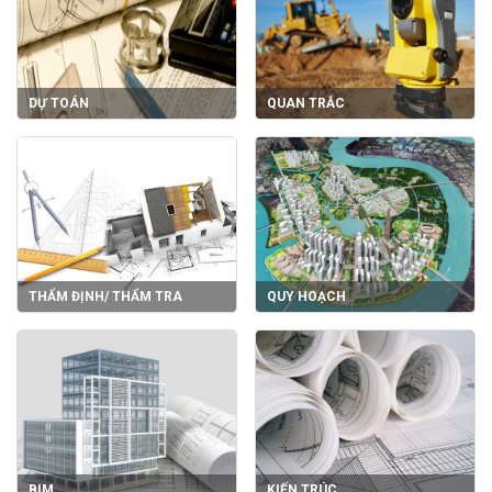
DỰ TOÁN
QUAN TRẮC
THẨM ĐỊNH/ THẨM TRA
QUY HOẠCH
BIM
KIẾN TRÚC