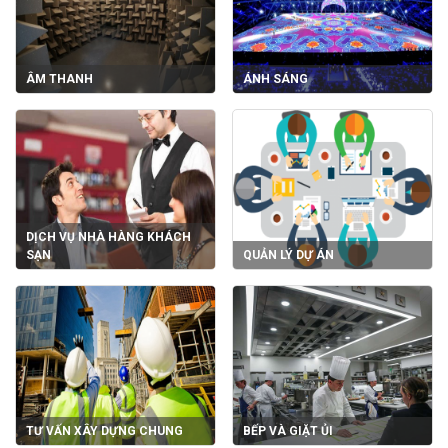
ÂM THANH
ÁNH SÁNG
DỊCH VỤ NHÀ HÀNG KHÁCH
SẠN
QUẢN LÝ DỰ ÁN
TƯ VẤN XÂY DỰNG CHUNG
BẾP VÀ GIẶT ỦI