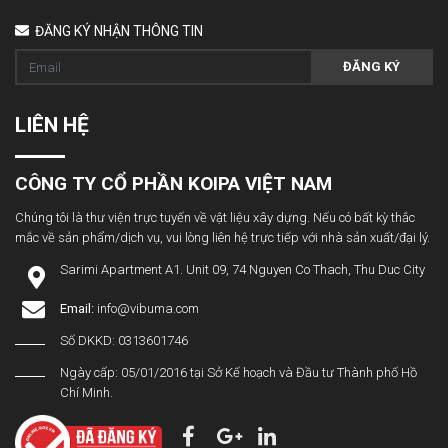
ĐĂNG KÝ NHẬN THÔNG TIN
ĐĂNG KÝ
LIÊN HỆ
CÔNG TY CỔ PHẦN KOIPA VIỆT NAM
Chúng tôi là thư viện trực tuyến về vật liệu xây dựng. Nếu có bất kỳ thắc
mắc về sản phẩm/dịch vụ, vui lòng liên hệ trực tiếp với nhà sản xuất/đại lý.
Sarimi Apartment A1. Unit 09, 74 Nguyen Co Thach, Thu Duc City
Email:
info@vibuma.com
Số DKKD: 0313601746
Ngày cấp: 05/01/2016 tại Sở Kế hoạch và Đầu tư Thành phố Hồ
Chí Minh.