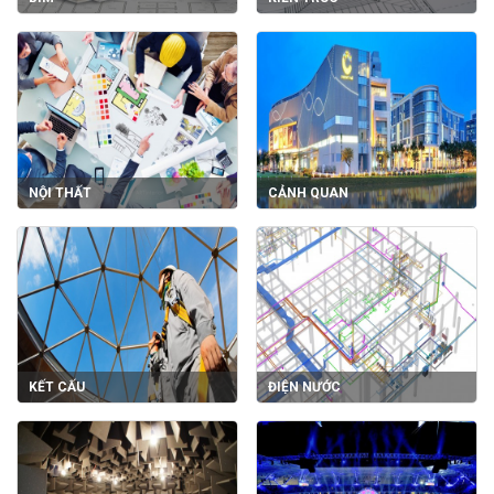
NỘI THẤT
CẢNH QUAN
KẾT CẤU
ĐIỆN NƯỚC