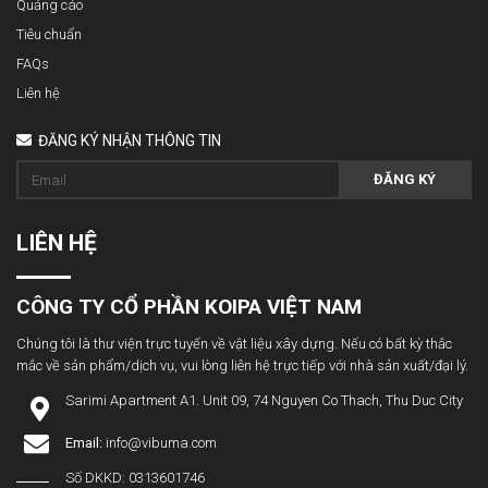
Quảng cáo
Tiêu chuẩn
FAQs
Liên hệ
ĐĂNG KÝ NHẬN THÔNG TIN
ĐĂNG KÝ
LIÊN HỆ
CÔNG TY CỔ PHẦN KOIPA VIỆT NAM
Chúng tôi là thư viện trực tuyến về vật liệu xây dựng. Nếu có bất kỳ thắc
mắc về sản phẩm/dịch vụ, vui lòng liên hệ trực tiếp với nhà sản xuất/đại lý.
Sarimi Apartment A1. Unit 09, 74 Nguyen Co Thach, Thu Duc City
Email:
info@vibuma.com
Số DKKD: 0313601746