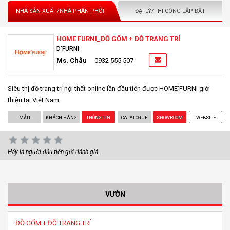
NHÀ SẢN XUẤT/NHÀ PHÂN PHỐI
ĐẠI LÝ/THI CÔNG LẮP ĐẶT
HOME FURNI_ĐỒ GỐM + ĐỒ TRANG TRÍ
D’FURNI
Ms. Châu
0932 555 507
Siêu thị đồ trang trí nội thất online lần đầu tiên được HOME'FURNI giới
thiệu tại Việt Nam
MẪU
KHÁCH HÀNG
THÔNG TIN
CATALOGUE
SHOWROOM
WEBSITE
Hãy là người đầu tiên gửi đánh giá.
VƯỜN
ĐỒ GỐM + ĐỒ TRANG TRÍ