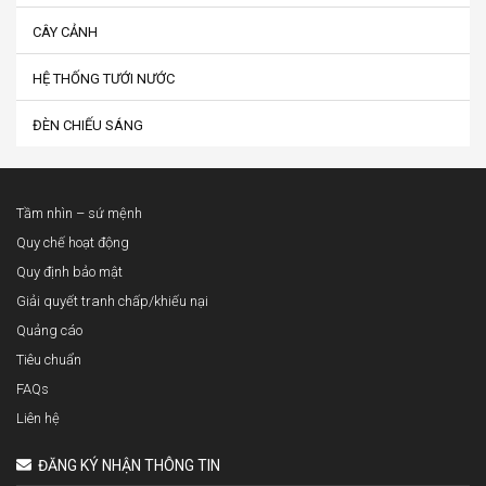
CÂY CẢNH
HỆ THỐNG TƯỚI NƯỚC
ĐÈN CHIẾU SÁNG
Tầm nhìn – sứ mệnh
Quy chế hoạt động
Quy định bảo mật
Giải quyết tranh chấp/khiếu nại
Quảng cáo
Tiêu chuẩn
FAQs
Liên hệ
ĐĂNG KÝ NHẬN THÔNG TIN