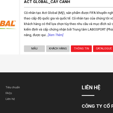
ACT GLOBAL_CÂY CẢNH
Cỏ nhân tạo Act Global (Mỹ), sản phẩm được FIFA khuyến ngh
thao cấp độ quốc gia và quốc tế. Cỏ nhân tạo của chúng tôi v
khách hàng có thể lựa chọn tùy theo nhu cầu và mục đích sử
kiểm định và cấp chứng nhận bởi Trung tâm LABOSPORT (Pháp
năng, được qui...
[Xem Thêm]
MẪU
KHÁCH HÀNG
THÔNG TIN
CATALOGUE
LIÊN HỆ
Tiêu chuẩn
FAQs
Liên hệ
CÔNG TY CỔ 