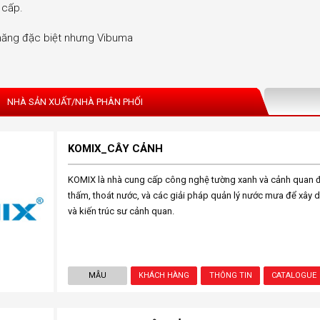
 cấp.
 năng đặc biệt nhưng Vibuma
NHÀ SẢN XUẤT/NHÀ PHÂN PHỐI
KOMIX_CÂY CẢNH
KOMIX là nhà cung cấp công nghệ tường xanh và cảnh quan đô
thấm, thoát nước, và các giải pháp quản lý nước mưa để xây d
và kiến trúc sư cảnh quan.
MẪU
KHÁCH HÀNG
THÔNG TIN
CATALOGUE