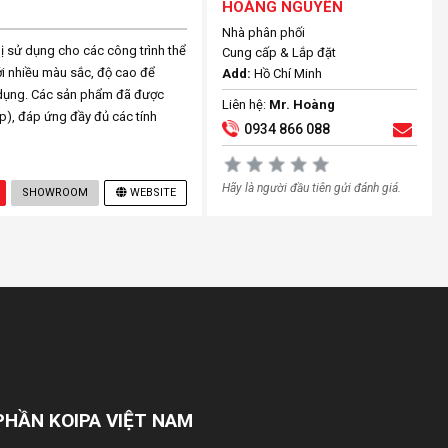
HOÀNG NGUYÊN
Nhà phân phối
ị sử dụng cho các công trình thể
Cung cấp & Lắp đặt
ới nhiều màu sắc, độ cao để
Add:
Hồ Chí Minh
 dụng. Các sản phẩm đã được
Liên hệ:
Mr. Hoàng
), đáp ứng đầy đủ các tính
0934 866 088
Hãy là người đầu tiên gửi đánh giá.
SHOWROOM
WEBSITE
PHẦN KOIPA VIỆT NAM