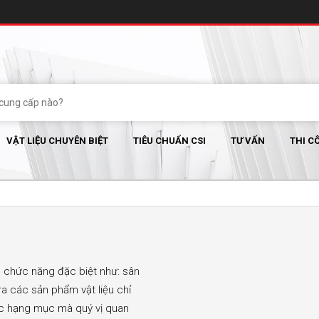
VẬT LIỆU CHUYÊN BIỆT
TIÊU CHUẨN CSI
TƯ VẤN
THI C
ó chức năng đặc biệt như: sân
a các sản phẩm vật liệu chỉ
các hạng mục mà quý vị quan