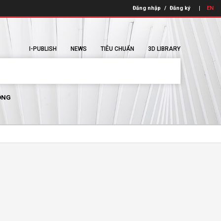
Đăng nhập
/
Đăng ký
EN
I-PUBLISH
NEWS
TIÊU CHUẨN
3D LIBRARY
ÔNG