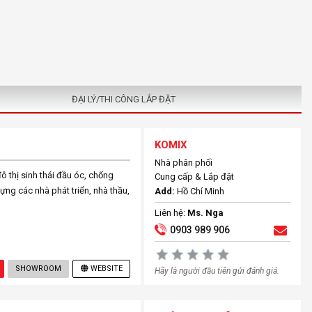
ĐẠI LÝ/THI CÔNG LẮP ĐẶT
KOMIX
Nhà phân phối
 thị sinh thái đầu óc, chống
Cung cấp & Lắp đặt
ựng các nhà phát triển, nhà thầu,
Add:
Hồ Chí Minh
Liên hệ:
Ms. Nga
0903 989 906
SHOWROOM
WEBSITE
Hãy là người đầu tiên gửi đánh giá.