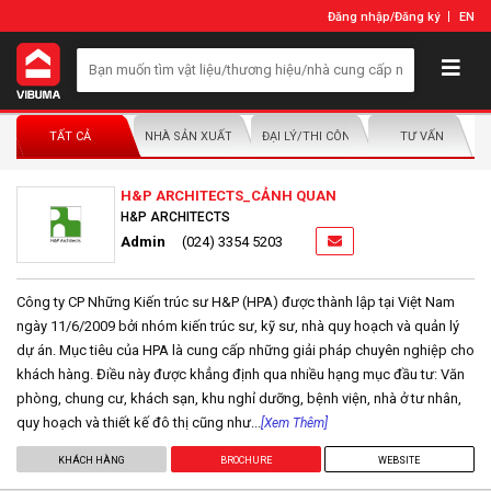
Đăng nhập
/
Đăng ký
EN
TẤT CẢ
NHÀ SẢN XUẤT/NHÀ PHÂN PHỐI
ĐẠI LÝ/THI CÔNG LẮP ĐẶT
TƯ VẤN
H&P ARCHITECTS_CẢNH QUAN
H&P ARCHITECTS
Admin
(024) 3354 5203
Công ty CP Những Kiến trúc sư H&P (HPA) được thành lập tại Việt Nam
ngày 11/6/2009 bởi nhóm kiến trúc sư, kỹ sư, nhà quy hoạch và quản lý
dự án. Mục tiêu của HPA là cung cấp những giải pháp chuyên nghiệp cho
khách hàng. Điều này được khẳng định qua nhiều hạng mục đầu tư: Văn
phòng, chung cư, khách sạn, khu nghỉ dưỡng, bệnh viện, nhà ở tư nhân,
quy hoạch và thiết kế đô thị cũng như...
[Xem Thêm]
KHÁCH HÀNG
BROCHURE
WEBSITE