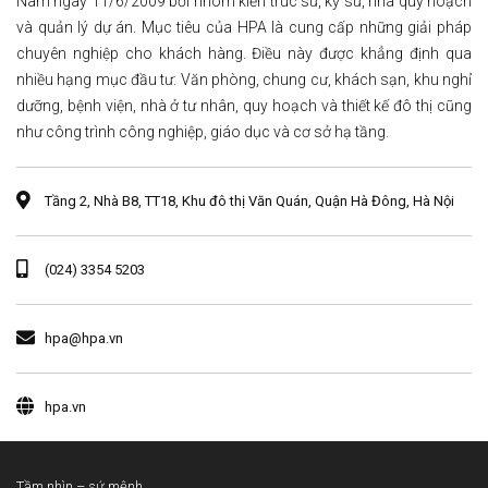
Nam ngày 11/6/2009 bởi nhóm kiến trúc sư, kỹ sư, nhà quy hoạch
và quản lý dự án. Mục tiêu của HPA là cung cấp những giải pháp
chuyên nghiệp cho khách hàng. Điều này được khẳng định qua
nhiều hạng mục đầu tư: Văn phòng, chung cư, khách sạn, khu nghỉ
dưỡng, bệnh viện, nhà ở tư nhân, quy hoạch và thiết kế đô thị cũng
như công trình công nghiệp, giáo dục và cơ sở hạ tầng.
Tầng 2, Nhà B8, TT18, Khu đô thị Văn Quán, Quận Hà Đông, Hà Nội
(024) 3354 5203
hpa@hpa.vn
hpa.vn
Tầm nhìn – sứ mệnh