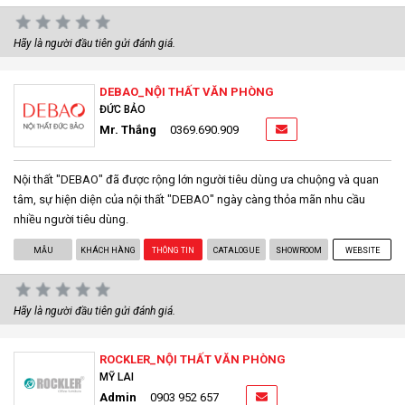
Hãy là người đầu tiên gửi đánh giá.
DEBAO_NỘI THẤT VĂN PHÒNG
ĐỨC BẢO
Mr. Thắng
0369.690.909
Nội thất "DEBAO" đã được rộng lớn người tiêu dùng ưa chuộng và quan
tâm, sự hiện diện của nội thất "DEBAO" ngày càng thỏa mãn nhu cầu
nhiều người tiêu dùng.
MẪU
KHÁCH HÀNG
THÔNG TIN
CATALOGUE
SHOWROOM
WEBSITE
Hãy là người đầu tiên gửi đánh giá.
ROCKLER_NỘI THẤT VĂN PHÒNG
MỸ LAI
Admin
0903 952 657