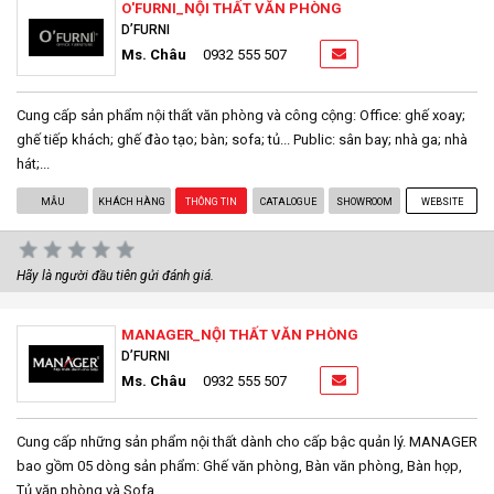
O'FURNI_NỘI THẤT VĂN PHÒNG
D’FURNI
Ms. Châu
0932 555 507
Cung cấp sản phẩm nội thất văn phòng và công cộng: Office: ghế xoay;
ghế tiếp khách; ghế đào tạo; bàn; sofa; tủ... Public: sân bay; nhà ga; nhà
hát;...
MẪU
KHÁCH HÀNG
THÔNG TIN
CATALOGUE
SHOWROOM
WEBSITE
Hãy là người đầu tiên gửi đánh giá.
MANAGER_NỘI THẤT VĂN PHÒNG
D’FURNI
Ms. Châu
0932 555 507
Cung cấp những sản phẩm nội thất dành cho cấp bậc quản lý. MANAGER
bao gồm 05 dòng sản phẩm: Ghế văn phòng, Bàn văn phòng, Bàn họp,
Tủ văn phòng và Sofa.