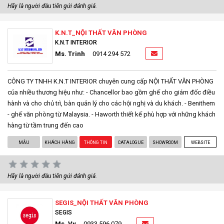
Hãy là người đầu tiên gửi đánh giá.
K.N.T_NỘI THẤT VĂN PHÒNG
K.N.T INTERIOR
Ms. Trinh
0914 294 572
CÔNG TY TNHH K.N.T INTERIOR chuyên cung cấp NỘI THẤT VĂN PHÒNG
của nhiều thương hiệu như: - Chancellor bao gồm ghế cho giám đốc điều
hành và cho chủ trì, bàn quản lý cho các hội nghị và du khách. - Benithem
- ghế văn phòng từ Malaysia. - Haworth thiết kế phù hợp với những khách
hàng từ tầm trung đến cao
MẪU
KHÁCH HÀNG
THÔNG TIN
CATALOGUE
SHOWROOM
WEBSITE
Hãy là người đầu tiên gửi đánh giá.
SEGIS_NỘI THẤT VĂN PHÒNG
SEGIS
Ms. Vy
0933 596 079