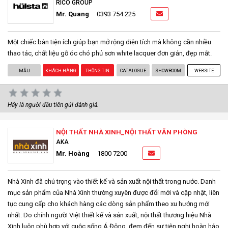
RICO GROUP
Mr. Quang
0393 754 225
Một chiếc bàn tiện ích giúp bạn mở rộng diện tích mà không cần nhiều
thao tác, chất liệu gỗ óc chó phủ sơn white lacquer đơn giản, đẹp mắt.
MẪU
KHÁCH HÀNG
THÔNG TIN
CATALOGUE
SHOWROOM
WEBSITE
Hãy là người đầu tiên gửi đánh giá.
NỘI THẤT NHÀ XINH_NỘI THẤT VĂN PHÒNG
AKA
Mr. Hoàng
1800 7200
Nhà Xinh đã chú trọng vào thiết kế và sản xuất nội thất trong nước. Danh
mục sản phẩm của Nhà Xinh thường xuyên được đổi mới và cập nhật, liên
tục cung cấp cho khách hàng các dòng sản phẩm theo xu hướng mới
nhất. Do chính người Việt thiết kế và sản xuất, nội thất thương hiệu Nhà
Xinh luôn phù hợp với cuộc sống Á Đông, đem đến sự tiện nghi hoàn hảo