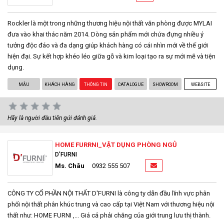
Rockler là một trong những thương hiệu nội thất văn phòng được MYLAI
đưa vào khai thác năm 2014. Dòng sản phẩm mới chứa đựng nhiều ý
tưởng độc đáo và đa dạng giúp khách hàng có cái nhìn mới về thế giới
hiện đại. Sự kết hợp khéo léo giữa gỗ và kim loại tạo ra sự mới mẽ và tiện
dụng.
MẪU
KHÁCH HÀNG
THÔNG TIN
CATALOGUE
SHOWROOM
WEBSITE
Hãy là người đầu tiên gửi đánh giá.
HOME FURRNI_VẬT DỤNG PHÒNG NGỦ
D’FURNI
Ms. Châu
0932 555 507
CÔNG TY CỔ PHẦN NỘI THẤT D'FURNI là công ty dẫn đầu lĩnh vực phân
phối nội thất phân khúc trung và cao cấp tại Việt Nam với thương hiệu nội
thất như: HOME FURNI ,... Giá cả phải chăng của giới trung lưu thị thành.