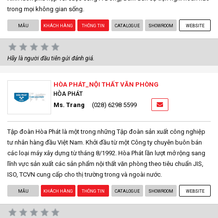
trong mọi không gian sống.
MẪU
KHÁCH HÀNG
THÔNG TIN
CATALOGUE
SHOWROOM
WEBSITE
Hãy là người đầu tiên gửi đánh giá.
HÒA PHÁT_NỘI THẤT VĂN PHÒNG
HÒA PHÁT
Ms. Trang
(028) 6298 5599
Tập đoàn Hòa Phát là một trong những Tập đoàn sản xuất công nghiệp
tư nhân hàng đầu Việt Nam. Khởi đầu từ một Công ty chuyên buôn bán
các loại máy xây dựng từ tháng 8/1992. Hòa Phát lần lượt mở rộng sang
lĩnh vực sản xuất các sản phẩm nội thất văn phòng theo tiêu chuẩn JIS,
ISO, TCVN cung cấp cho thị trường trong và ngoài nước.
MẪU
KHÁCH HÀNG
THÔNG TIN
CATALOGUE
SHOWROOM
WEBSITE