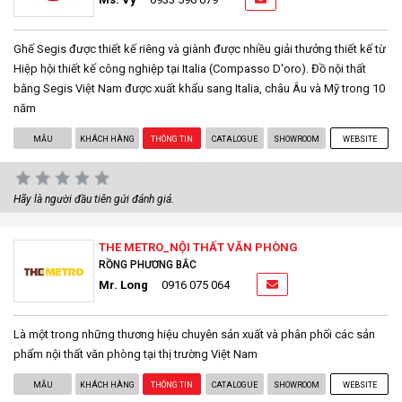
Ghế Segis được thiết kế riêng và giành được nhiều giải thưởng thiết kế từ
Hiệp hội thiết kế công nghiệp tại Italia (Compasso D'oro). Đồ nội thất
bằng Segis Việt Nam được xuất khẩu sang Italia, châu Âu và Mỹ trong 10
năm
MẪU
KHÁCH HÀNG
THÔNG TIN
CATALOGUE
SHOWROOM
WEBSITE
Hãy là người đầu tiên gửi đánh giá.
THE METRO_NỘI THẤT VĂN PHÒNG
RỒNG PHƯƠNG BẮC
Mr. Long
0916 075 064
Là một trong những thương hiệu chuyên sản xuất và phân phối các sản
phẩm nội thất văn phòng tại thị trường Việt Nam
MẪU
KHÁCH HÀNG
THÔNG TIN
CATALOGUE
SHOWROOM
WEBSITE