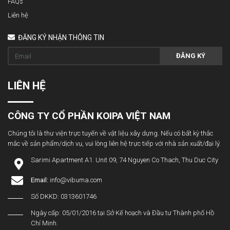
FAQs
Liên hệ
ĐĂNG KÝ NHẬN THÔNG TIN
ĐĂNG KÝ
LIÊN HỆ
CÔNG TY CỔ PHẦN KOIPA VIỆT NAM
Chúng tôi là thư viện trực tuyến về vật liệu xây dựng. Nếu có bất kỳ thắc
mắc về sản phẩm/dịch vụ, vui lòng liên hệ trực tiếp với nhà sản xuất/đại lý.
Sarimi Apartment A1. Unit 09, 74 Nguyen Co Thach, Thu Duc City
Email:
info@vibuma.com
Số DKKD: 0313601746
Ngày cấp: 05/01/2016 tại Sở Kế hoạch và Đầu tư Thành phố Hồ
Chí Minh.