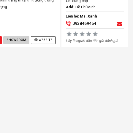
nh trang trí tại thị trường trong
Chỉ cung cấp
ượng
Add:
Hồ Chí Minh
Liên hệ:
Ms. Xanh
0938469454
SHOWROOM
WEBSITE
Hãy là người đầu tiên gửi đánh giá.