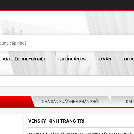
VẬT LIỆU CHUYÊN BIỆT
TIÊU CHUẨN CSI
TƯ VẤN
THI C
NHÀ SẢN XUẤT/NHÀ PHÂN PHỐI
ĐẠI 
VENSKY_KÍNH TRANG TRÍ