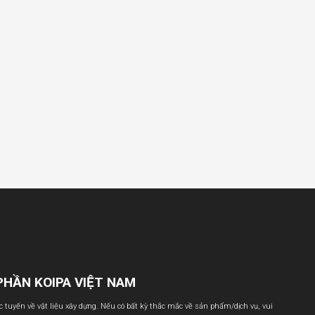
PHẦN KOIPA VIỆT NAM
ực tuyến về vật liệu xây dựng. Nếu có bất kỳ thắc mắc về sản phẩm/dịch vụ, vui