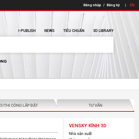
Đăng nhập
/
Đăng ký
EN
I-PUBLISH
NEWS
TIÊU CHUẨN
3D LIBRARY
ÔNG
LÝ/THI CÔNG LẮP ĐẶT
TƯ VẤN
VENSKY KÍNH 3D
Nhà sản xuất