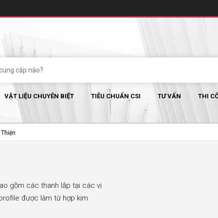
VẬT LIỆU CHUYÊN BIỆT
TIÊU CHUẨN CSI
TƯ VẤN
THI C
 Thiện
bao gồm các thanh lắp tại các vị
h profile được làm từ hợp kim