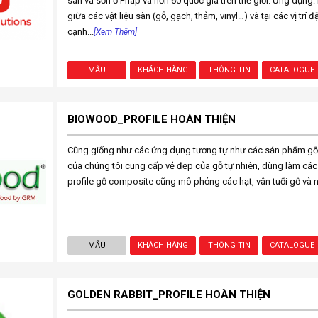
sàn và sơn ở Pháp và hơn 60 quốc gia trên thế giới. Ứng dụng: lắ
giữa các vật liệu sàn (gỗ, gạch, thảm, vinyl…) và tại các vị trí 
cạnh...
[Xem Thêm]
MẪU
KHÁCH HÀNG
THÔNG TIN
CATALOGUE
BIOWOOD_PROFILE HOÀN THIỆN
Cũng giống như các ứng dụng tương tự như các sản phẩm g
của chúng tôi cung cấp vẻ đẹp của gỗ tự nhiên, dùng làm các 
profile gỗ composite cũng mô phỏng các hạt, vân tuổi gỗ và n
MẪU
KHÁCH HÀNG
THÔNG TIN
CATALOGUE
GOLDEN RABBIT_PROFILE HOÀN THIỆN