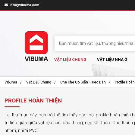
info@vibuma.com
VẬT LIỆU CHUNG
VẬT LIỆU NHÀ Ở
Vibuma
Vật Liệu Chung
Che Khe Co Giãn + Keo Dán
Profile Hoàn
PROFILE HOÀN THIỆN
Tại thư mục này, bạn có thể tìm thấy các loại profile hoàn thiện 
trí tiếp giáp giữa vật liệu sàn, cầu thang, nẹp kết thúc. Các than
nhôm, nhựa PVC.