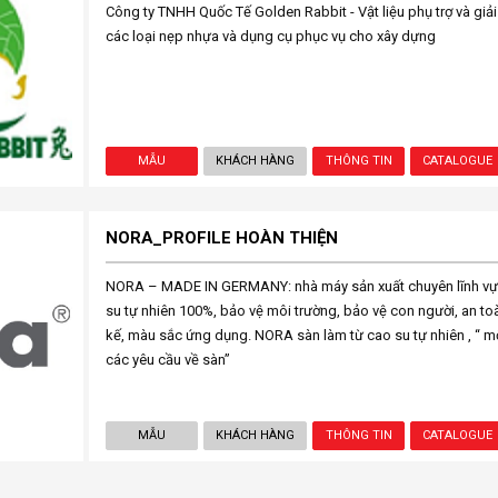
Công ty TNHH Quốc Tế Golden Rabbit - Vật liệu phụ trợ và gi
các loại nẹp nhựa và dụng cụ phục vụ cho xây dựng
MẪU
KHÁCH HÀNG
THÔNG TIN
CATALOGUE
NORA_PROFILE HOÀN THIỆN
NORA – MADE IN GERMANY: nhà máy sản xuất chuyên lĩnh vực 
su tự nhiên 100%, bảo vệ môi trường, bảo vệ con người, an to
kế, màu sắc ứng dụng. NORA sàn làm từ cao su tự nhiên , “ m
các yêu cầu về sàn”
MẪU
KHÁCH HÀNG
THÔNG TIN
CATALOGUE