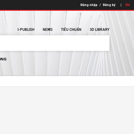
Đăng nhập
/
Đăng ký
EN
I-PUBLISH
NEWS
TIÊU CHUẨN
3D LIBRARY
ÔNG