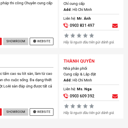
ải pháp thi công Chuyên cung cấp
Chỉ cung cấp
Add:
Hồ Chí Minh
Liên hệ:
Mr. Ánh
0903 831 497
SHOWROOM
WEBSITE
Hãy là người đầu tiên gửi đánh giá.
THÀNH QUYÊN
Nhà phân phối
tấm cao su lót sàn, làm từ cao
Cung cấp & Lắp đặt
àn cho cuộc sống. Đa dạng thiết
Add:
Hồ Chí Minh
ột LoẠI sàn đáp ứng được tất cả
Liên hệ:
Ms. Nga
0903 609 392
SHOWROOM
WEBSITE
Hãy là người đầu tiên gửi đánh giá.