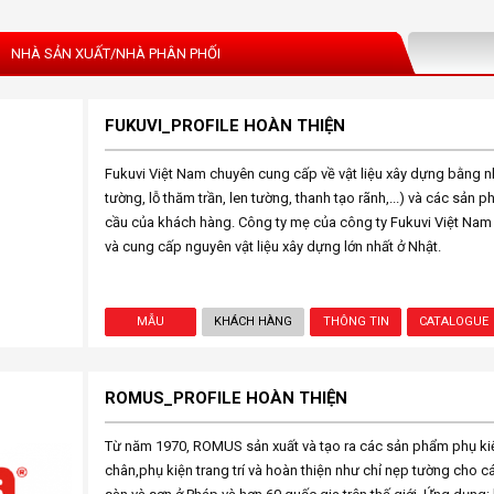
NHÀ SẢN XUẤT/NHÀ PHÂN PHỐI
FUKUVI_PROFILE HOÀN THIỆN
Fukuvi Việt Nam chuyên cung cấp về vật liệu xây dựng bằng n
tường, lỗ thăm trần, len tường, thanh tạo rãnh,...) và các sản 
cầu của khách hàng. Công ty mẹ của công ty Fukuvi Việt Nam 
và cung cấp nguyên vật liệu xây dựng lớn nhất ở Nhật.
MẪU
KHÁCH HÀNG
THÔNG TIN
CATALOGUE
ROMUS_PROFILE HOÀN THIỆN
Từ năm 1970, ROMUS sản xuất và tạo ra các sản phẩm phụ ki
chân,phụ kiện trang trí và hoàn thiện như chỉ nẹp tường cho c