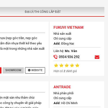
ĐẠI LÝ/THI CÔNG LẮP ĐẶT
FUKUVI VIETNAM
Nhà sản xuất
hựa (nẹp góc trần, nẹp góc
Chỉ cung cấp
phẩm đùn nhựa thiết kế theo yêu
Add:
Đồng Nai
là một trong những nhà sản xuất
Liên hệ:
Ms. Vân
0934 936 292
SHOWROOM
WEBSITE
Hiện có
2
đánh giá
ANTRADE
Nhà phân phối
ện mặt sàn nhu thảm chùi
Chỉ cung cấp
ác công ty chuyên về giải pháp
Add:
Hồ Chí Minh