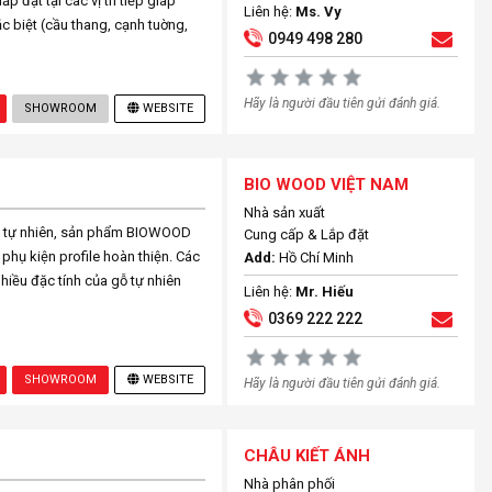
p đặt tại các vị trí tiếp giáp
Liên hệ:
Ms. Vy
đặc biệt (cầu thang, cạnh tuờng,
0949 498 280
Hãy là người đầu tiên gửi đánh giá.
SHOWROOM
WEBSITE
BIO WOOD VIỆT NAM
Nhà sản xuất
ỗ tự nhiên, sản phẩm BIOWOOD
Cung cấp & Lắp đặt
phụ kiện profile hoàn thiện. Các
Add:
Hồ Chí Minh
hiều đặc tính của gỗ tự nhiên
Liên hệ:
Mr. Hiếu
0369 222 222
SHOWROOM
WEBSITE
Hãy là người đầu tiên gửi đánh giá.
CHÂU KIẾT ÁNH
Nhà phân phối