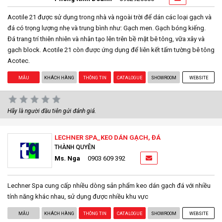
Acotile 21 được sử dụng trong nhà và ngoài trời để dán các loại gạch và
đá có trọng lượng nhẹ và trung bình như: Gạch men. Gạch bóng kiếng.
Đá trang trí thiên nhiên và nhân tạo lên trên bề mặt bê tông, vữa xây và
gạch block. Acotile 21 còn được ứng dụng để liên kết tấm tường bê tông
Acotec.
MẪU
KHÁCH HÀNG
THÔNG TIN
CATALOGUE
SHOWROOM
WEBSITE
Hãy là người đầu tiên gửi đánh giá.
LECHNER SPA_KEO DÁN GẠCH, ĐÁ
THÀNH QUYÊN
Ms. Nga
0903 609 392
Lechner Spa cung cấp nhiều dòng sản phẩm keo dán gạch đá với nhiều
tính năng khác nhau, sử dụng được nhiều khu vực
MẪU
KHÁCH HÀNG
THÔNG TIN
CATALOGUE
SHOWROOM
WEBSITE