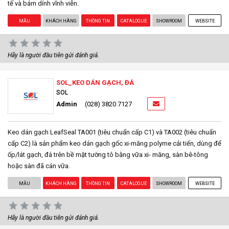
tế và bám dính vĩnh viễn.
MẪU
KHÁCH HÀNG
THÔNG TIN
CATALOGUE
SHOWROOM
WEBSITE
Hãy là người đầu tiên gửi đánh giá.
SOL_KEO DÁN GẠCH, ĐÁ
SOL
Admin
(028) 3820 7127
Keo dán gạch LeafSeal TA001 (tiêu chuẩn cấp C1) và TA002 (tiêu chuẩn
cấp C2) là sản phẩm keo dán gạch gốc xi-măng polyme cải tiến, dùng để
ốp/lát gạch, đá trên bề mặt tường tô bằng vữa xi- măng, sàn bê-tông
hoặc sàn đã cán vữa.
MẪU
KHÁCH HÀNG
THÔNG TIN
CATALOGUE
SHOWROOM
WEBSITE
Hãy là người đầu tiên gửi đánh giá.