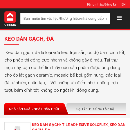
Đăng nhập
/
Đăng ký
EN
KEO DÁN GẠCH, ĐÁ
Keo dán gạch, đá là loại vữa keo trộn sẵn, có độ bám dính tốt,
cho phép thi công cực nhanh và không gây ố màu. Tại thư
mục này, bạn có thể tìm thấy các sản phẩm được ứng dụng
cho ốp lát gạch ceramic, mosaic bể bơi, gốm nung, các loại
đá tự nhiên, nhân tạo,... Với những ưu điểm như: chống trơn
tượt, bám dính tốt, không co ngót khi đông cứng.
NHÀ SẢN XUẤT/NHÀ PHÂN PHỐI
ĐẠI LÝ/THI CÔNG LẮP ĐẶT
KEO DÁN GẠCH/ TILE ADHESIVE SOLOFLEX_KEO DÁN
GẠCH, ĐÁ