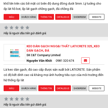
khổ lớn trên các bề mặt có biên độ dung đông dưới 5mm. Lý tưởng cho
ốp lát hồ bơi, ốp lát gạch chồng gạch, đá chồng đá
MẪU
KHÁCH HÀNG
THÔNG TIN
CATALOGUE
SHOWROOM
WEBSITE
Hãy là người đầu tiên gửi đánh giá.
KEO DÁN GẠCH NGOẠI THẤT LATICRETE 325_KEO
DÁN GẠCH, ĐÁ
SK C&T Company Limited
Nguyễn Văn Khởi
0981 320 674
Là keo dán gạch, đá cao cấp được sản xuất bởi LATICRETE. Sản phẩm
có độ kết dính cao và kháng mọi ảnh hưởng tiêu cực của môi trường đến
hệ thống ốp lát
MẪU
KHÁCH HÀNG
THÔNG TIN
CATALOGUE
SHOWROOM
WEBSITE
Hãy là người đầu tiên gửi đánh giá.