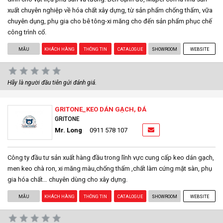
xuất chuyên nghiệp về hóa chất xây dựng, từ sản phẩm chống thấm, vữa
chuyên dụng, phụ gia cho bê tông-xi măng cho đến sản phẩm phục chế
công trình cổ.
MẪU
KHÁCH HÀNG
THÔNG TIN
CATALOGUE
SHOWROOM
WEBSITE
Hãy là người đầu tiên gửi đánh giá.
GRITONE_KEO DÁN GẠCH, ĐÁ
GRITONE
Mr. Long
0911 578 107
Công ty đầu tư sản xuất hàng đầu trong lĩnh vực cung cấp keo dán gạch,
men keo chà ron, xi măng màu,chống thấm ,chất làm cứng mặt sàn, phụ
gia hóa chất… chuyên dùng cho xây dựng.
MẪU
KHÁCH HÀNG
THÔNG TIN
CATALOGUE
SHOWROOM
WEBSITE