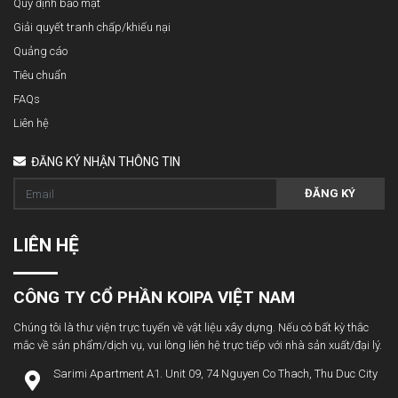
Quy định bảo mật
Giải quyết tranh chấp/khiếu nại
Quảng cáo
Tiêu chuẩn
FAQs
Liên hệ
ĐĂNG KÝ NHẬN THÔNG TIN
ĐĂNG KÝ
LIÊN HỆ
CÔNG TY CỔ PHẦN KOIPA VIỆT NAM
Chúng tôi là thư viện trực tuyến về vật liệu xây dựng. Nếu có bất kỳ thắc
mắc về sản phẩm/dịch vụ, vui lòng liên hệ trực tiếp với nhà sản xuất/đại lý.
Sarimi Apartment A1. Unit 09, 74 Nguyen Co Thach, Thu Duc City