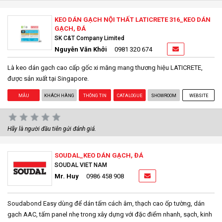
KEO DÁN GẠCH NỘI THẤT LATICRETE 316_KEO DÁN
GẠCH, ĐÁ
SK C&T Company Limited
Nguyễn Văn Khởi
0981 320 674
Là keo dán gạch cao cấp gốc xi măng mang thương hiệu LATICRETE,
được sản xuất tại Singapore.
MẪU
KHÁCH HÀNG
THÔNG TIN
CATALOGUE
SHOWROOM
WEBSITE
Hãy là người đầu tiên gửi đánh giá.
SOUDAL_KEO DÁN GẠCH, ĐÁ
SOUDAL VIET NAM
Mr. Huy
0986 458 908
Soudabond Easy dùng để dán tấm cách âm, thạch cao ốp tường, dán
gạch AAC, tấm panel nhẹ trong xây dựng với đặc điểm nhanh, sạch, kinh