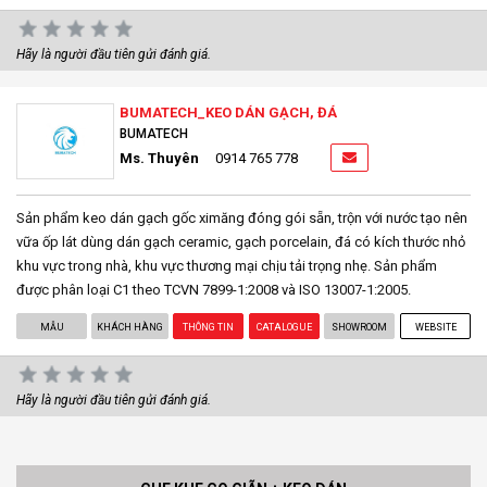
Hãy là người đầu tiên gửi đánh giá.
BUMATECH_KEO DÁN GẠCH, ĐÁ
BUMATECH
Ms. Thuyên
0914 765 778
Sản phẩm keo dán gạch gốc ximăng đóng gói sẵn, trộn với nước tạo nên
vữa ốp lát dùng dán gạch ceramic, gạch porcelain, đá có kích thước nhỏ
khu vực trong nhà, khu vực thương mại chịu tải trọng nhẹ. Sản phẩm
được phân loại C1 theo TCVN 7899-1:2008 và ISO 13007-1:2005.
MẪU
KHÁCH HÀNG
THÔNG TIN
CATALOGUE
SHOWROOM
WEBSITE
Hãy là người đầu tiên gửi đánh giá.