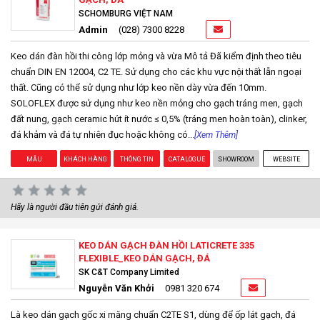
SCHOMBURG VIỆT NAM
Admin
(028) 7300 8228
Keo dán đàn hồi thi công lớp mỏng và vừa Mô tả Đã kiểm định theo tiêu
chuẩn DIN EN 12004, C2 TE. Sử dụng cho các khu vực nội thất lẫn ngoại
thất. Cũng có thể sử dụng như lớp keo nền dày vừa đến 10mm.
SOLOFLEX được sử dụng như keo nền mỏng cho gạch tráng men, gạch
đất nung, gạch ceramic hút ít nước ≤ 0,5% (tráng men hoàn toàn), clinker,
đá khảm và đá tự nhiên đục hoặc không có...
[Xem Thêm]
MẪU
KHÁCH HÀNG
THÔNG TIN
CATALOGUE
SHOWROOM
WEBSITE
Hãy là người đầu tiên gửi đánh giá.
KEO DÁN GẠCH ĐÀN HỒI LATICRETE 335
FLEXIBLE_KEO DÁN GẠCH, ĐÁ
SK C&T Company Limited
Nguyễn Văn Khởi
0981 320 674
Là keo dán gạch gốc xi măng chuẩn C2TE S1, dùng để ốp lát gạch, đá