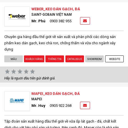
WEBER_KEO DÁN GẠCH, ĐÁ
SAINT-GOBAIN VIỆT NAM
Mr. Phú
0903 382 955
Chuyên gia hàng đầu thế giới về sản xuất và phân phối các dòng sản
phẩm keo dán gạch, keo chà ron, chống thấm và vữa cho ngành xây
dựng
MẪU
KHÁCH HÀNG
THÔNG TIN
CATALOGUE
SHOWROOM
WEBSITE
Hãy là người đầu tiên gửi đánh giá.
MAPEI_KEO DÁN GẠCH, ĐÁ
MAPEI
Mr. Huy
0905 922 268
Tập đoàn sản xuất hàng đầu thế giới về vữa ốp lát gạch - đá, chất kết
dính cho vật liệu phủ sàn và tường. Bên cạnh đó, Mapei còn là nhà sản