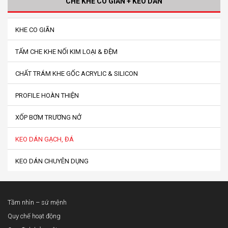
CHE KHE CO GIÃN + KEO DÁN
KHE CO GIÃN
TẤM CHE KHE NỐI KIM LOẠI & ĐỆM
CHẤT TRÁM KHE GỐC ACRYLIC & SILICON
PROFILE HOÀN THIỆN
XỐP BƠM TRƯƠNG NỞ
KEO DÁN GẠCH, ĐÁ
KEO DÁN CHUYÊN DỤNG
Tầm nhìn – sứ mệnh
Quy chế hoạt động