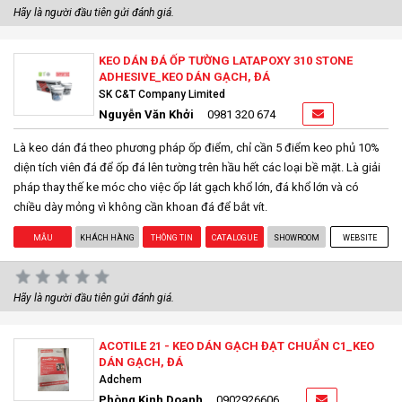
Hãy là người đầu tiên gửi đánh giá.
KEO DÁN ĐÁ ỐP TƯỜNG LATAPOXY 310 STONE
ADHESIVE_KEO DÁN GẠCH, ĐÁ
SK C&T Company Limited
Nguyễn Văn Khởi
0981 320 674
Là keo dán đá theo phương pháp ốp điểm, chỉ cần 5 điểm keo phủ 10%
diện tích viên đá để ốp đá lên tường trên hầu hết các loại bề mặt. Là giải
pháp thay thế ke móc cho việc ốp lát gạch khổ lớn, đá khổ lớn và có
chiều dày mỏng vì không cần khoan đá để bắt vít.
MẪU
KHÁCH HÀNG
THÔNG TIN
CATALOGUE
SHOWROOM
WEBSITE
Hãy là người đầu tiên gửi đánh giá.
ACOTILE 21 - KEO DÁN GẠCH ĐẠT CHUẨN C1_KEO
DÁN GẠCH, ĐÁ
Adchem
Phòng Kinh Doanh
0902926606