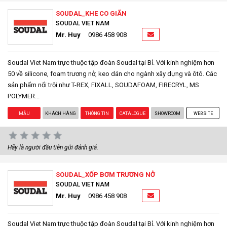
SOUDAL_KHE CO GIÃN
SOUDAL VIET NAM
Mr. Huy
0986 458 908
Soudal Viet Nam trực thuộc tập đoàn Soudal tại Bỉ. Với kinh nghiệm hơn
50 về silicone, foam trương nở, keo dán cho ngành xây dựng và ôtô. Các
sản phẩm nổi trội như T-REX, FIXALL, SOUDAFOAM, FIRECRYL, MS
POLYMER...
MẪU
KHÁCH HÀNG
THÔNG TIN
CATALOGUE
SHOWROOM
WEBSITE
Hãy là người đầu tiên gửi đánh giá.
SOUDAL_XỐP BƠM TRƯƠNG NỞ
SOUDAL VIET NAM
Mr. Huy
0986 458 908
Soudal Viet Nam trực thuộc tập đoàn Soudal tại Bỉ. Với kinh nghiệm hơn