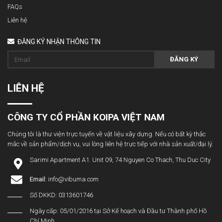
FAQs
Liên hệ
ĐĂNG KÝ NHẬN THÔNG TIN
ĐĂNG KÝ
LIÊN HỆ
CÔNG TY CỔ PHẦN KOIPA VIỆT NAM
Chúng tôi là thư viện trực tuyến về vật liệu xây dựng. Nếu có bất kỳ thắc
mắc về sản phẩm/dịch vụ, vui lòng liên hệ trực tiếp với nhà sản xuất/đại lý.
Sarimi Apartment A1. Unit 09, 74 Nguyen Co Thach, Thu Duc City
Email:
info@vibuma.com
Số DKKD: 0313601746
Ngày cấp: 05/01/2016 tại Sở Kế hoạch và Đầu tư Thành phố Hồ
Chí Minh.