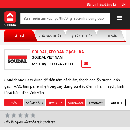
Đăng nhập
/
Đăng ký
EN
TẤT CẢ
NHÀ SẢN XUẤT/NHÀ PHÂN PHỐI
ĐẠI LÝ/THI CÔNG LẮP ĐẶT
TƯ VẤN
SOUDAL_KEO DÁN GẠCH, ĐÁ
SOUDAL VIET NAM
Mr. Huy
0986 458 908
Soudabond Easy dùng để dán tấm cách âm, thạch cao ốp tường, dán
gạch AAC, tấm panel nhẹ trong xây dựng với đặc điểm nhanh, sạch, kinh
tế và bám dính vĩnh viễn.
MẪU
KHÁCH HÀNG
THÔNG TIN
CATALOGUE
SHOWROOM
WEBSITE
Hãy là người đầu tiên gửi đánh giá.