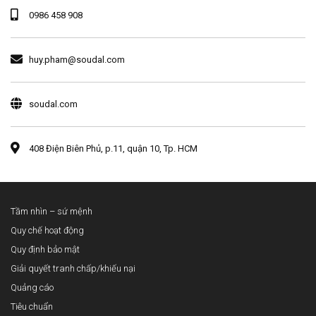
0986 458 908
huy.pham@soudal.com
soudal.com
408 Điện Biên Phủ, p.11, quận 10, Tp. HCM
Tầm nhìn – sứ mệnh
Quy chế hoạt động
Quy định bảo mật
Giải quyết tranh chấp/khiếu nại
Quảng cáo
Tiêu chuẩn