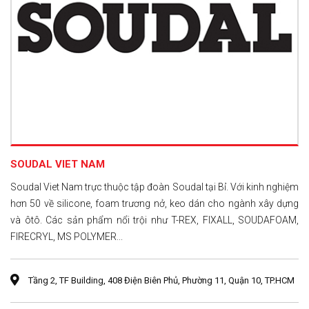
SOUDAL VIET NAM
Soudal Viet Nam trực thuộc tập đoàn Soudal tại Bỉ. Với kinh nghiệm
hơn 50 về silicone, foam trương nở, keo dán cho ngành xây dựng
và ôtô. Các sản phẩm nổi trội như T-REX, FIXALL, SOUDAFOAM,
FIRECRYL, MS POLYMER...
Tầng 2, TF Building, 408 Điện Biên Phủ, Phường 11, Quận 10, TP.HCM