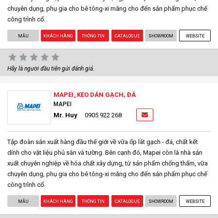
chuyên dụng, phụ gia cho bê tông-xi măng cho đến sản phẩm phục chế
công trình cổ.
MẪU
KHÁCH HÀNG
THÔNG TIN
CATALOGUE
SHOWROOM
WEBSITE
Hãy là người đầu tiên gửi đánh giá.
MAPEI_KEO DÁN GẠCH, ĐÁ
MAPEI
Mr. Huy
0905 922 268
Tập đoàn sản xuất hàng đầu thế giới về vữa ốp lát gạch - đá, chất kết
dính cho vật liệu phủ sàn và tường. Bên cạnh đó, Mapei còn là nhà sản
xuất chuyên nghiệp về hóa chất xây dựng, từ sản phẩm chống thấm, vữa
chuyên dụng, phụ gia cho bê tông-xi măng cho đến sản phẩm phục chế
công trình cổ.
MẪU
KHÁCH HÀNG
THÔNG TIN
CATALOGUE
SHOWROOM
WEBSITE