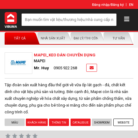
Đăng nhập
/
Đăng ký
EN
TẤT CẢ
NHÀ SẢN XUẤT/NHÀ PHÂN PHỐI
ĐẠI LÝ/THI CÔNG LẮP ĐẶT
TƯ VẤN
MAPEI_KEO DÁN CHUYÊN DỤNG
MAPEI
Mr. Huy
0905 922 268
Tập đoàn sản xuất hàng đầu thế giới về vữa ốp lát gạch - đá, chất kết
dính cho vật liệu phủ sàn và tường. Bên cạnh đó, Mapei còn là nhà sản
xuất chuyên nghiệp về hóa chất xây dựng, từ sản phẩm chống thấm, vữa
chuyên dụng, phụ gia cho bê tông-xi măng cho đến sản phẩm phục chế
công trình cổ.
MẪU
KHÁCH HÀNG
THÔNG TIN
CATALOGUE
SHOWROOM
WEBSITE