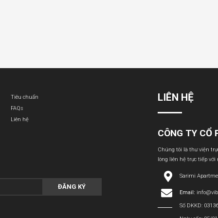
LIÊN HỆ
Tiêu chuẩn
FAQs
Liên hệ
CÔNG TY CỔ 
Chúng tôi là thư viện tr
lòng liên hệ trực tiếp với
Sarimi Apartme
ĐĂNG KÝ
Email:
info@vi
Số DKKD: 0313