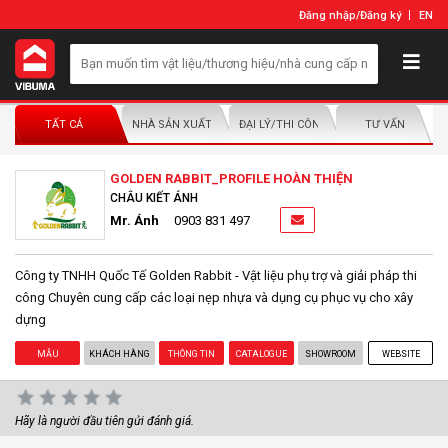
Đăng nhập
/
Đăng ký
EN
TẤT CẢ
NHÀ SẢN XUẤT/NHÀ PHÂN PHỐI
ĐẠI LÝ/THI CÔNG LẮP ĐẶT
TƯ VẤN
GOLDEN RABBIT_PROFILE HOÀN THIỆN
CHÂU KIẾT ÁNH
Mr. Ánh
0903 831 497
Công ty TNHH Quốc Tế Golden Rabbit - Vật liệu phụ trợ và giải pháp thi
công Chuyên cung cấp các loại nẹp nhựa và dụng cụ phục vụ cho xây
dựng
MẪU
KHÁCH HÀNG
THÔNG TIN
CATALOGUE
SHOWROOM
WEBSITE
Hãy là người đầu tiên gửi đánh giá.