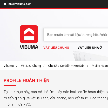
info@vibuma.com
VẬT LIỆU CHUNG
VẬT LIỆU NHÀ Ở
Vibuma
Vật Liệu Chung
Che Khe Co Giãn + Keo Dán
Profile Hoàn
PROFILE HOÀN THIỆN
Tại thư mục này, bạn có thể tìm thấy các loại profile hoàn thiện 
trí tiếp giáp giữa vật liệu sàn, cầu thang, nẹp kết thúc. Các than
nhôm, nhựa PVC.