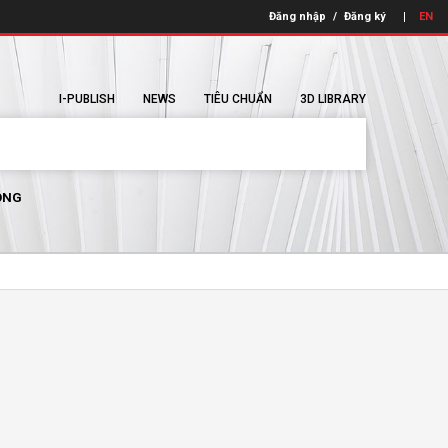
Đăng nhập
/
Đăng ký
EN
I-PUBLISH
NEWS
TIÊU CHUẨN
3D LIBRARY
ÔNG