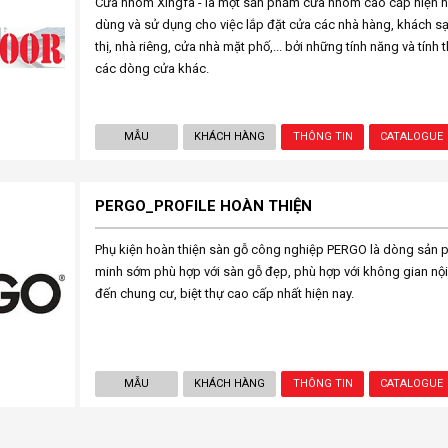
Cửa nhôm Xingfa - là một sản phẩm cửa nhôm cao cấp hiện n
dùng và sử dụng cho việc lắp đặt cửa các nhà hàng, khách sạn
thị, nhà riêng, cửa nhà mặt phố,... bởi những tính năng và tính t
các dòng cửa khác.
MẪU
KHÁCH HÀNG
THÔNG TIN
CATALOGUE
PERGO_PROFILE HOÀN THIỆN
Phụ kiện hoàn thiện sàn gỗ công nghiệp PERGO là dòng sản
minh sớm phù hợp với sàn gỗ đẹp, phù hợp với không gian nội 
đến chung cư, biệt thự cao cấp nhất hiện nay.
MẪU
KHÁCH HÀNG
THÔNG TIN
CATALOGUE