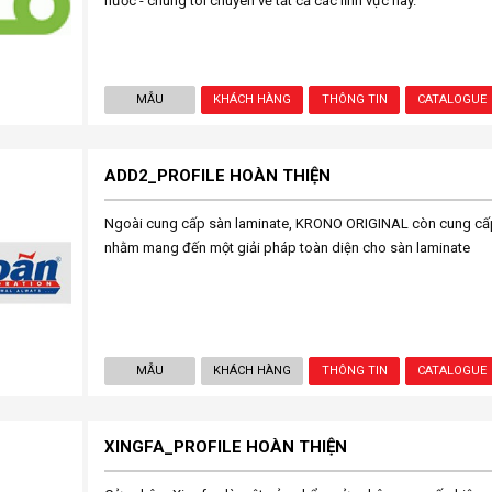
nước - chúng tôi chuyên về tất cả các lĩnh vực này.
MẪU
KHÁCH HÀNG
THÔNG TIN
CATALOGUE
ADD2_PROFILE HOÀN THIỆN
Ngoài cung cấp sàn laminate, KRONO ORIGINAL còn cung cấp
nhằm mang đến một giải pháp toàn diện cho sàn laminate
MẪU
KHÁCH HÀNG
THÔNG TIN
CATALOGUE
XINGFA_PROFILE HOÀN THIỆN