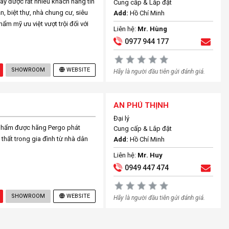
ay được rất nhiều khách hàng tin
Cung cấp & Lắp đặt
, biệt thự, nhà chung cư, siêu
Add:
Hồ Chí Minh
hẩm mỹ ưu việt vượt trội đối với
Liên hệ:
Mr. Hùng
0977 944 177
SHOWROOM
WEBSITE
Hãy là người đầu tiên gửi đánh giá.
AN PHÚ THỊNH
Đại lý
 phẩm được hãng Pergo phát
Cung cấp & Lắp đặt
thất trong gia đình từ nhà dân
Add:
Hồ Chí Minh
Liên hệ:
Mr. Huy
0949 447 474
SHOWROOM
WEBSITE
Hãy là người đầu tiên gửi đánh giá.