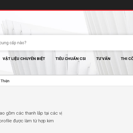
VẬT LIỆU CHUYÊN BIỆT
TIÊU CHUẨN CSI
TƯ VẤN
THI C
 Thiện
bao gồm các thanh lắp tại các vị
h profile được làm từ hợp kim