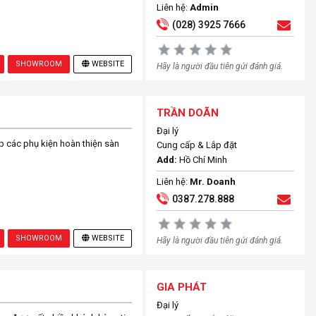
Liên hệ:
Admin
(028) 3925 7666
SHOWROOM
WEBSITE
Hãy là người đầu tiên gửi đánh giá.
TRẦN DOÃN
Đại lý
 các phụ kiện hoàn thiện sàn
Cung cấp & Lắp đặt
Add:
Hồ Chí Minh
Liên hệ:
Mr. Doanh
0387.278.888
SHOWROOM
WEBSITE
Hãy là người đầu tiên gửi đánh giá.
GIA PHÁT
Đại lý