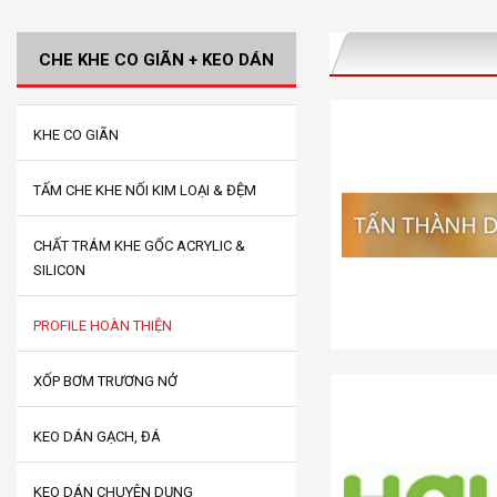
CHE KHE CO GIÃN + KEO DÁN
KHE CO GIÃN
TẤM CHE KHE NỐI KIM LOẠI & ĐỆM
CHẤT TRÁM KHE GỐC ACRYLIC &
SILICON
PROFILE HOÀN THIỆN
XỐP BƠM TRƯƠNG NỞ
KEO DÁN GẠCH, ĐÁ
KEO DÁN CHUYÊN DỤNG