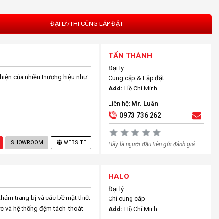
ĐẠI LÝ/THI CÔNG LẮP ĐẶT
TẤN THÀNH
Đại lý
iện của nhiều thương hiệu như:
Cung cấp & Lắp đặt
Add:
Hồ Chí Minh
Liên hệ:
Mr. Luân
0973 736 262
SHOWROOM
WEBSITE
Hãy là người đầu tiên gửi đánh giá.
HALO
Đại lý
thảm trang bị và các bề mặt thiết
Chỉ cung cấp
c và hệ thống đệm tách, thoát
Add:
Hồ Chí Minh