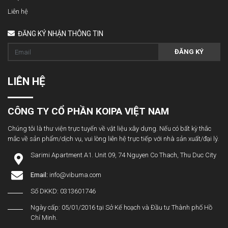
Liên hệ
ĐĂNG KÝ NHẬN THÔNG TIN
ĐĂNG KÝ
LIÊN HỆ
CÔNG TY CỔ PHẦN KOIPA VIỆT NAM
Chúng tôi là thư viện trực tuyến về vật liệu xây dựng. Nếu có bất kỳ thắc
mắc về sản phẩm/dịch vụ, vui lòng liên hệ trực tiếp với nhà sản xuất/đại lý.
Sarimi Apartment A1. Unit 09, 74 Nguyen Co Thach, Thu Duc City
Email:
info@vibuma.com
Số DKKD: 0313601746
Ngày cấp: 05/01/2016 tại Sở Kế hoạch và Đầu tư Thành phố Hồ
Chí Minh.