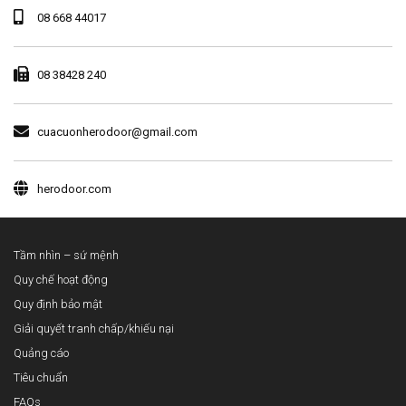
08 668 44017
08 38428 240
cuacuonherodoor@gmail.com
herodoor.com
Tầm nhìn – sứ mệnh
Quy chế hoạt động
Quy định bảo mật
Giải quyết tranh chấp/khiếu nại
Quảng cáo
Tiêu chuẩn
FAQs