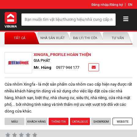
Đăng nhập
/
Đăng ký
EN
TẤT CẢ
NHÀ SẢN XUẤT/NHÀ PHÂN PHỐI
ĐẠI LÝ/THI CÔNG LẮP ĐẶT
TƯ VẤN
XINGFA_PROFILE HOÀN THIỆN
GIA PHÁT
Mr. Hùng
0977 944 177
Cửa nhôm Xingfa - là một sản phẩm cửa nhôm cao cấp hiện nay được rất
nhiều khách hàng tin dùng và sử dụng cho việc lắp đặt cửa các nhà
hàng, khách sạn, biệt thự, nhà chung cư, siêu thị, nhà riêng, cửa nhà mặt
phố,... bởi những tính năng và tính thẩm mỹ ưu việt vượt trội đối với các
dòng cửa khác.
MẪU
KHÁCH HÀNG
THÔNG TIN
CATALOGUE
SHOWROOM
WEBSITE