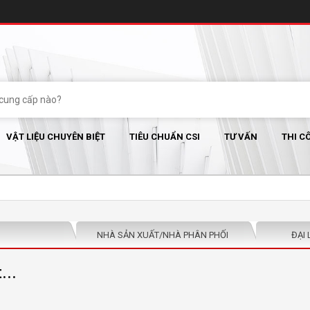
VẬT LIỆU CHUYÊN BIỆT
TIÊU CHUẨN CSI
TƯ VẤN
THI C
NHÀ SẢN XUẤT/NHÀ PHÂN PHỐI
ĐẠI 
...