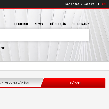
Đăng nhập
/
Đăng ký
EN
I-PUBLISH
NEWS
TIÊU CHUẨN
3D LIBRARY
ÔNG
LÝ/THI CÔNG LẮP ĐẶT
TƯ VẤN