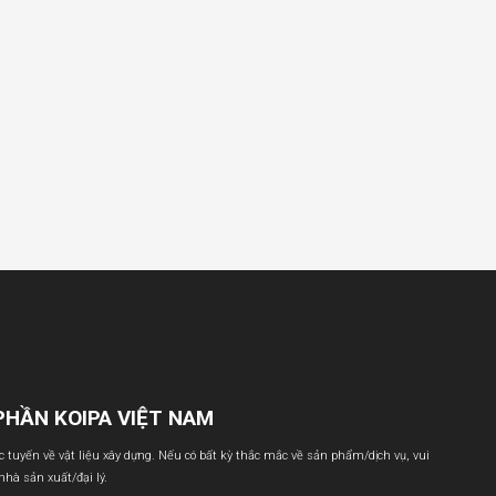
PHẦN KOIPA VIỆT NAM
ực tuyến về vật liệu xây dựng. Nếu có bất kỳ thắc mắc về sản phẩm/dịch vụ, vui
 nhà sản xuất/đại lý.