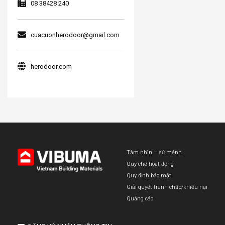
08 38428 240
cuacuonherodoor@gmail.com
herodoor.com
Tầm nhìn – sứ mệnh
Quy chế hoạt động
Quy định bảo mật
Giải quyết tranh chấp/khiếu nại
Quảng cáo