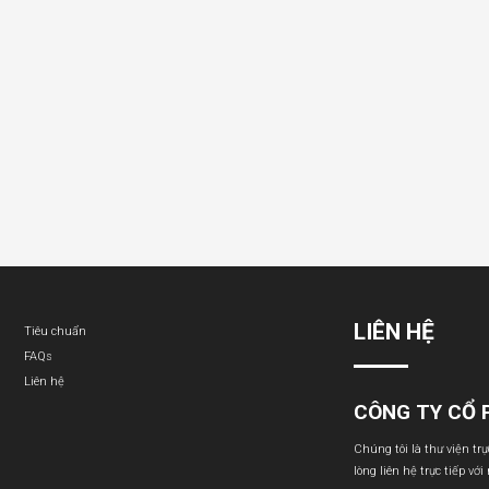
LIÊN HỆ
Tiêu chuẩn
FAQs
Liên hệ
CÔNG TY CỔ 
Chúng tôi là thư viện tr
lòng liên hệ trực tiếp với