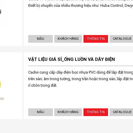
thiết bị chuyển của nhiều thương hiệu như: Huba Control, Dwye
MẪU
KHÁCH HÀNG
THÔNG TIN
CATALOGUE
VẬT LIỆU GIÁ SỈ_ỐNG LUỒN VÀ DÂY ĐIỆN
Cadivi cung cấp dây điện bọc nhựa PVC dùng để lắp đặt trong
trên sàn; âm trong tường, trong trần hoặc trong sàn; lắp đặt t
rỉ chôn trong đất.
MẪU
KHÁCH HÀNG
THÔNG TIN
CATALOGUE