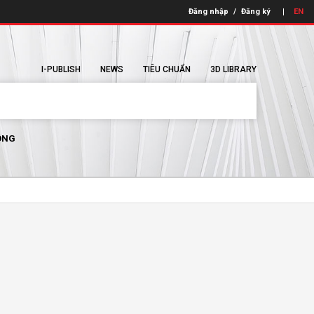
Đăng nhập
/
Đăng ký
EN
I-PUBLISH
NEWS
TIÊU CHUẨN
3D LIBRARY
ÔNG