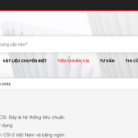
VẬT LIỆU CHUYÊN BIỆT
TIÊU CHUẨN CSI
TƯ VẤN
THI C
n Units
CSI. Đây là hệ thống tiêu chuẩn
ử dụng.
ẩn CSI ở Việt Nam và bằng ngôn