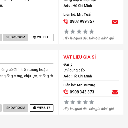
r.
Add:
Hồ Chí Minh
Liên hệ:
Mr. Tuấn
0903 999 357
SHOWROOM
WEBSITE
Hãy là người đầu tiên gửi đánh giá.
VẬT LIỆU GIÁ SỈ
Đại lý
 ống cố định trên tường hoặc
Chỉ cung cấp
rong ống cứng, chịu lực, chống rò
Add:
Hồ Chí Minh
Liên hệ:
Mr. Vương
0908 343 373
SHOWROOM
WEBSITE
Hãy là người đầu tiên gửi đánh giá.