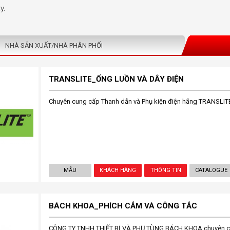
y.
NHÀ SẢN XUẤT/NHÀ PHÂN PHỐI
TRANSLITE_ỐNG LUỒN VÀ DÂY ĐIỆN
Chuyên cung cấp Thanh dẫn và Phụ kiện điện hãng TRANSLIT
MẪU
KHÁCH HÀNG
THÔNG TIN
CATALOGUE
BÁCH KHOA_PHÍCH CẮM VÀ CÔNG TẮC
CÔNG TY TNHH THIẾT BỊ VÀ PHỤ TÙNG BÁCH KHOA chuyên cun