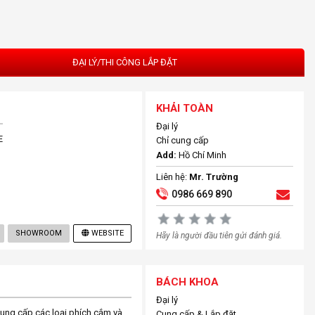
ĐẠI LÝ/THI CÔNG LẮP ĐẶT
KHẢI TOÀN
Đại lý
E
Chỉ cung cấp
Add:
Hồ Chí Minh
Liên hệ:
Mr. Trường
0986 669 890
SHOWROOM
WEBSITE
Hãy là người đầu tiên gửi đánh giá.
BÁCH KHOA
Đại lý
g cấp các loại phích cắm và
Cung cấp & Lắp đặt