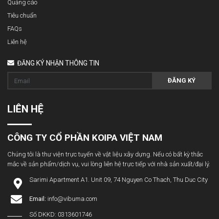
Quảng cáo
Tiêu chuẩn
FAQs
Liên hệ
ĐĂNG KÝ NHẬN THÔNG TIN
ĐĂNG KÝ
LIÊN HỆ
CÔNG TY CỔ PHẦN KOIPA VIỆT NAM
Chúng tôi là thư viện trực tuyến về vật liệu xây dựng. Nếu có bất kỳ thắc
mắc về sản phẩm/dịch vụ, vui lòng liên hệ trực tiếp với nhà sản xuất/đại lý.
Sarimi Apartment A1. Unit 09, 74 Nguyen Co Thach, Thu Duc City
Email:
info@vibuma.com
Số DKKD: 0313601746