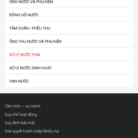
ỐNG NƯỚC VÀ PHỤ KIỆN
ĐỒNG HỒ NƯỚC
TẤM CHẮN / PHỄU THU
ỐNG THU NƯỚC VÀ PHỤ KIỆN
XỬ LÝ NƯỚC THẢI
XỬ LÝ NƯỚC SINH HOẠT
VAN NƯỚC
Tầm nhìn – sứ mệnh
Quy chế hoạt động
Quy định bảo mật
Giải quyết tranh chấp/khiếu nại