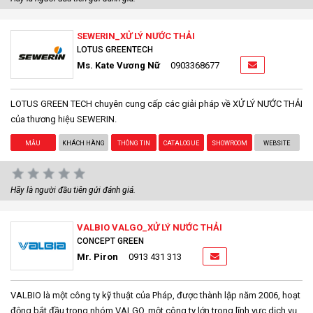
SEWERIN_XỬ LÝ NƯỚC THẢI
LOTUS GREENTECH
Ms. Kate Vương Nữ
0903368677
LOTUS GREEN TECH chuyên cung cấp các giải pháp về XỬ LÝ NƯỚC THẢI
của thương hiệu SEWERIN.
MẪU
KHÁCH HÀNG
THÔNG TIN
CATALOGUE
SHOWROOM
WEBSITE
Hãy là người đầu tiên gửi đánh giá.
VALBIO VALGO_XỬ LÝ NƯỚC THẢI
CONCEPT GREEN
Mr. Piron
0913 431 313
VALBIO là một công ty kỹ thuật của Pháp, được thành lập năm 2006, hoạt
động bắt đầu trong nhóm VALGO, một công ty lớn trong lĩnh vực dịch vụ