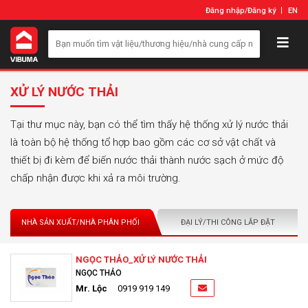
Đăng nhập
/
Đăng ký
EN
XỬ LÝ NƯỚC THẢI
Tại thư mục này, bạn có thể tìm thấy hệ thống xử lý nước thải
là toàn bộ hệ thống tổ hợp bao gồm các cơ sở vật chất và
thiết bị đi kèm để biến nước thải thành nước sạch ở mức độ
chấp nhận được khi xả ra môi trường.
NHÀ SẢN XUẤT/NHÀ PHÂN PHỐI
ĐẠI LÝ/THI CÔNG LẮP ĐẶT
NGỌC THẢO_XỬ LÝ NƯỚC THẢI
NGỌC THẢO
Mr. Lộc
0919 919 149