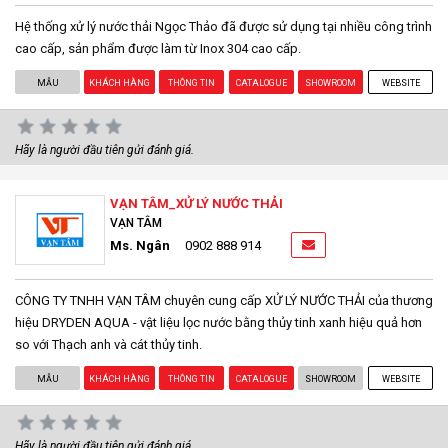
Hệ thống xử lý nước thải Ngọc Thảo đã được sử dụng tại nhiều công trình
cao cấp, sản phẩm được làm từ Inox 304 cao cấp.
MẪU
KHÁCH HÀNG
THÔNG TIN
CATALOGUE
SHOWROOM
WEBSITE
Hãy là người đầu tiên gửi đánh giá.
VẠN TÂM_XỬ LÝ NƯỚC THẢI
VẠN TÂM
Ms. Ngân
0902 888 914
CÔNG TY TNHH VẠN TÂM chuyên cung cấp XỬ LÝ NƯỚC THẢI của thương
hiệu DRYDEN AQUA - vật liệu lọc nước bằng thủy tinh xanh hiệu quả hơn
so với Thạch anh và cát thủy tinh.
MẪU
KHÁCH HÀNG
THÔNG TIN
CATALOGUE
SHOWROOM
WEBSITE
Hãy là người đầu tiên gửi đánh giá.