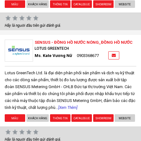
MẪU
KHÁCH HÀNG
THÔNG TIN
CATALOGUE
SHOWROOM
WEBSITE
Hãy là người đầu tiên gửi đánh giá.
SENSUS - ĐỒNG HỒ NƯỚC NÓNG_ĐỒNG HỒ NƯỚC
LOTUS GREENTECH
Ms. Kate Vương Nữ
0903368677
Lotus GreenTech Ltd. là đại diện phân phối sản phẩm và dịch vụ kỹ thuật
cho các dòng sản phẩm, thiết bị đo lưu lượng được sản xuất bởi tập
đoàn SENSUS Metering GmbH - CHLB Đức tại thị trường Việt Nam. Các
sản phẩm và thiết bị do chúng tôi phân phối được nhập khẩu trực tiếp từ
các nhà máy thuộc tập đoàn SENSUS Metering GmbH, đảm bảo các đặc
tính kỹ thuật, chất lượng phù...
[Xem Thêm]
MẪU
KHÁCH HÀNG
THÔNG TIN
CATALOGUE
SHOWROOM
WEBSITE
Hãy là người đầu tiên gửi đánh giá.