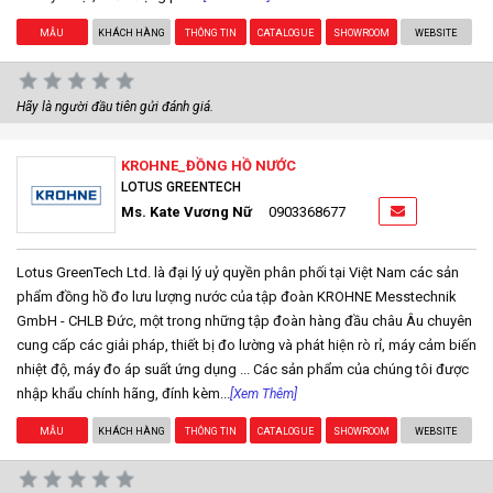
MẪU
KHÁCH HÀNG
THÔNG TIN
CATALOGUE
SHOWROOM
WEBSITE
Hãy là người đầu tiên gửi đánh giá.
KROHNE_ĐỒNG HỒ NƯỚC
LOTUS GREENTECH
Ms. Kate Vương Nữ
0903368677
Lotus GreenTech Ltd. là đại lý uỷ quyền phân phối tại Việt Nam các sản
phẩm đồng hồ đo lưu lượng nước của tập đoàn KROHNE Messtechnik
GmbH - CHLB Đức, một trong những tập đoàn hàng đầu châu Âu chuyên
cung cấp các giải pháp, thiết bị đo lường và phát hiện rò rỉ, máy cảm biến
nhiệt độ, máy đo áp suất ứng dụng ... Các sản phẩm của chúng tôi được
nhập khẩu chính hãng, đính kèm...
[Xem Thêm]
MẪU
KHÁCH HÀNG
THÔNG TIN
CATALOGUE
SHOWROOM
WEBSITE