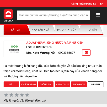
Đăng nhập
/
Đăng ký
EN
TẤT CẢ
NHÀ SẢN XUẤT/NHÀ PHÂN PHỐI
ĐẠI LÝ/THI CÔNG LẮP ĐẶT
TƯ VẤN
AQUATHERM_ỐNG NƯỚC VÀ PHỤ KIỆN
LOTUS GREENTECH
Ms. Kate Vương Nữ
0903368677
Là một thương hiệu hàng đầu của Đức chuyên về các loại ống nhựa thân
thiện với môi trường, chất liệu bền tạo nên sự tin cậy của khách hàng đối
với thương hiệu Aquatherm
MẪU
KHÁCH HÀNG
THÔNG TIN
CATALOGUE
SHOWROOM
WEBSITE
Hãy là người đầu tiên gửi đánh giá.