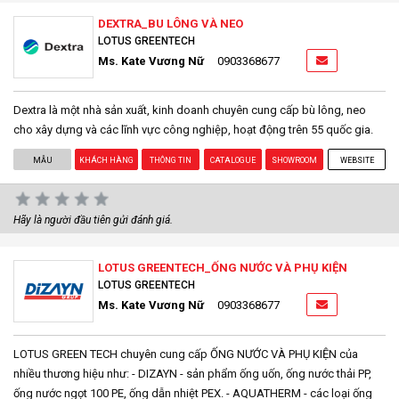
DEXTRA_BU LÔNG VÀ NEO
LOTUS GREENTECH
Ms. Kate Vương Nữ
0903368677
Dextra là một nhà sản xuất, kinh doanh chuyên cung cấp bù lông, neo
cho xây dựng và các lĩnh vực công nghiệp, hoạt động trên 55 quốc gia.
MẪU
KHÁCH HÀNG
THÔNG TIN
CATALOGUE
SHOWROOM
WEBSITE
Hãy là người đầu tiên gửi đánh giá.
LOTUS GREENTECH_ỐNG NƯỚC VÀ PHỤ KIỆN
LOTUS GREENTECH
Ms. Kate Vương Nữ
0903368677
LOTUS GREEN TECH chuyên cung cấp ỐNG NƯỚC VÀ PHỤ KIỆN của
nhiều thương hiệu như: - DIZAYN - sản phẩm ống uốn, ống nước thải PP,
ống nước ngọt 100 PE, ống dẫn nhiệt PEX. - AQUATHERM - các loại ống