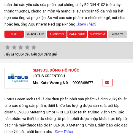
tuân thủ các yêu cầu của phân loại chống cháy B2 DIN 4102 (dễ cháy
thông thường), chống ăn mòn và mang lại sự an toàn tối đa nhờ sự kết
hợp của ống và phụ kiện. So với các sản phẩm tự nhiên như gỗ, nút chai
hoặc len, ống Aquatherm Red pipe không...
[Xem Thêm]
MẪU
KHÁCH HÀNG
THÔNG TIN
CATALOGUE
SHOWROOM
WEBSITE
Hãy là người đầu tiên gửi đánh giá.
SENSUS_ĐỒNG HỒ NƯỚC
LOTUS GREENTECH
Ms. Kate Vương Nữ
0903368677
Lotus GreenTech Ltd. là đại diện phân phối sản phẩm và dịch vụ kỹ thuật
cho các dòng sản phẩm, thiết bị đo lưu lượng được sản xuất bởi tập
đoàn SENSUS Metering GmbH - CHLB Đức tại thị trường Việt Nam. Các
sản phẩm và thiết bị do chúng tôi phân phối được nhập khẩu trực tiếp từ
các nhà máy thuộc tập đoàn SENSUS Metering GmbH, đảm bảo các đặc
tính kỹ thuật, chất lượng phù...
[Xem Thêm]