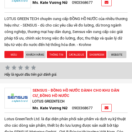
Ms. Kate Vương Nữ
0903368677
LOTUS GREEN TECH chuyên cung cấp ĐỒNG HỒ NƯỚC của nhiều thương
hiệu như: - SENSUS - dù cho các yêu cầu về đo lường, dù trong ngành
công nghiệp, thương mại hay dân dụng, Sensus vẫn cung cấp các giải
pháp tối ưu, chính xác trong việc đo lường, đọc, thu thập và quản lý dữ
liệu từ việc đo nước đến hệ thống hóa đơn. - Krohne
MẪU
KHÁCH HÀNG
THÔNG TIN
CATALOGUE
SHOWROOM
WEBSITE
Hãy là người đầu tiên gửi đánh giá.
SENSUS - ĐỒNG HỒ NƯỚC DÀNH CHO KHU DÂN
CƯ_ĐỒNG HỒ NƯỚC
LOTUS GREENTECH
Ms. Kate Vương Nữ
0903368677
Lotus GreenTech Ltd. là đại diện phân phối sản phẩm và dịch vụ kỹ thuật
cho các dòng sản phẩm, thiết bị đo lưu lượng được sản xuất bởi tập
đoàn SENSUS Metering GmbH - CHLB Đức tại thị trường Việt Nam. Các