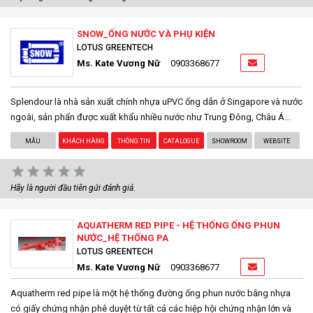
SNOW_ỐNG NƯỚC VÀ PHỤ KIỆN
LOTUS GREENTECH
Ms. Kate Vương Nữ
0903368677
Splendour là nhà sản xuất chính nhựa uPVC ống dẫn ở Singapore và nước
ngoài, sản phẩn được xuất khẩu nhiều nước như Trung Đông, Châu Á...
MẪU
KHÁCH HÀNG
THÔNG TIN
CATALOGUE
SHOWROOM
WEBSITE
Hãy là người đầu tiên gửi đánh giá.
AQUATHERM RED PIPE - HỆ THỐNG ỐNG PHUN
NƯỚC_HỆ THỐNG PA
LOTUS GREENTECH
Ms. Kate Vương Nữ
0903368677
Aquatherm red pipe là một hệ thống đường ống phun nước bằng nhựa
có giấy chứng nhận phê duyệt từ tất cả các hiệp hội chứng nhận lớn và