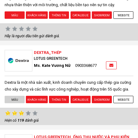
nhựa thân thiện với môi trường, chất liệu bền tạo nên sự tin cậy.
MẪU
KHÁCH HÀNG
THÔNG TIN
CATALOGUE
SHOWROOM
WEBSITE
Hãy là người đầu tiên gửi đánh giá.
DEXTRA_THÉP
LOTUS GREENTECH
Ms. Kate Vương Nữ
0903368677
Dextra là một nhà sản xuất, kinh doanh chuyên cung cấp thép gia cường
cho xây dựng và các lĩnh vực công nghiệp, hoạt động trên 55 quốc gia.
MẪU
KHÁCH HÀNG
THÔNG TIN
CATALOGUE
SHOWROOM
WEBSITE
Hiện có
119
đánh giá
LOTUS GREENTECH_ỐNG THU NƯỚC VÀ PHỤ KIỆN