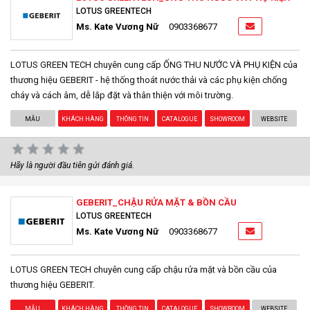
LOTUS GREENTECH
Ms. Kate Vương Nữ
0903368677
LOTUS GREEN TECH chuyên cung cấp ỐNG THU NƯỚC VÀ PHỤ KIỆN của
thương hiệu GEBERIT - hệ thống thoát nước thải và các phụ kiện chống
cháy và cách âm, dễ lắp đặt và thân thiện với môi trường.
MẪU
KHÁCH HÀNG
THÔNG TIN
CATALOGUE
SHOWROOM
WEBSITE
Hãy là người đầu tiên gửi đánh giá.
GEBERIT_CHẬU RỬA MẶT & BỒN CẦU
LOTUS GREENTECH
Ms. Kate Vương Nữ
0903368677
LOTUS GREEN TECH chuyên cung cấp chậu rửa mặt và bồn cầu của
thương hiệu GEBERIT.
MẪU
KHÁCH HÀNG
THÔNG TIN
CATALOGUE
SHOWROOM
WEBSITE