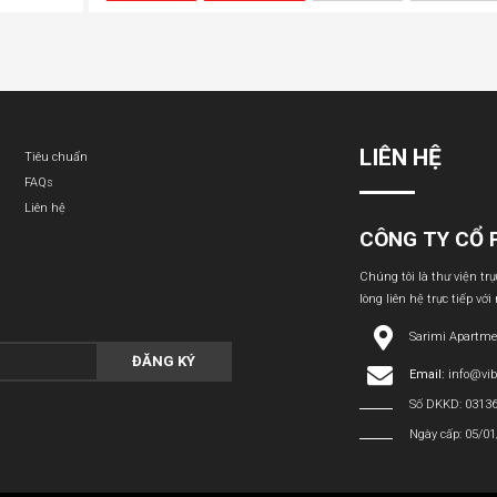
LIÊN HỆ
Tiêu chuẩn
FAQs
Liên hệ
CÔNG TY CỔ 
Chúng tôi là thư viện tr
lòng liên hệ trực tiếp với
Sarimi Apartme
ĐĂNG KÝ
Email:
info@vi
Số DKKD: 0313
Ngày cấp: 05/0