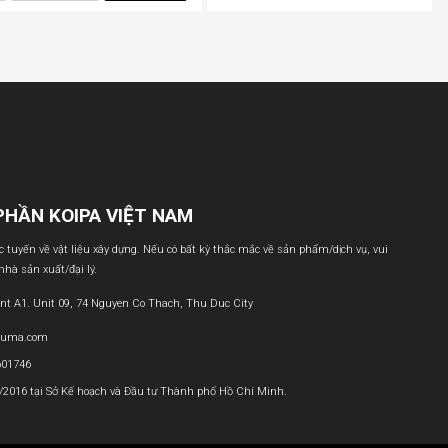
PHẦN KOIPA VIỆT NAM
ực tuyến về vật liệu xây dựng. Nếu có bất kỳ thắc mắc về sản phẩm/dịch vụ, vui
 nhà sản xuất/đại lý.
nt A1. Unit 09, 74 Nguyen Co Thach, Thu Duc City
buma.com
601746
1/2016 tại Sở Kế hoạch và Đầu tư Thành phố Hồ Chí Minh.