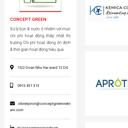
CONCEPT GREEN
Xử lý bùn & nước ô nhiễm với mức
chi phí hoạt động thấp nhất thị
trường Chi phí hoạt động ổn định
& thời gian hoạt động hiệu quả
15/2 Doan Nhu Hai ward 12 D4
0913 431 313
olivierpiron@conceptgreenvietn
am.com
/in/conceptgreenvietnam