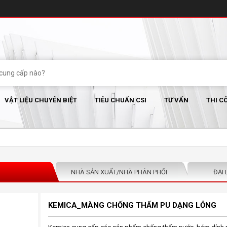
VẬT LIỆU CHUYÊN BIỆT
TIÊU CHUẨN CSI
TƯ VẤN
THI C
NHÀ SẢN XUẤT/NHÀ PHÂN PHỐI
ĐẠI 
KEMICA_MÀNG CHỐNG THẤM PU DẠNG LỎNG