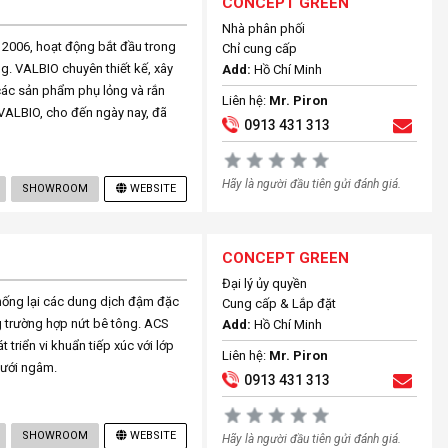
CONCEPT GREEN
Nhà phân phối
 2006, hoạt động bắt đầu trong
Chỉ cung cấp
g. VALBIO chuyên thiết kế, xây
Add:
Hồ Chí Minh
các sản phẩm phụ lỏng và rắn
Liên hệ:
Mr. Piron
ALBIO, cho đến ngày nay, đã
0913 431 313
Hãy là người đầu tiên gửi đánh giá.
SHOWROOM
WEBSITE
CONCEPT GREEN
Đại lý ủy quyền
ng lại các dung dịch đậm đặc
Cung cấp & Lắp đặt
 trường hợp nứt bê tông. ACS
Add:
Hồ Chí Minh
triển vi khuẩn tiếp xúc với lớp
Liên hệ:
Mr. Piron
dưới ngâm.
0913 431 313
SHOWROOM
WEBSITE
Hãy là người đầu tiên gửi đánh giá.