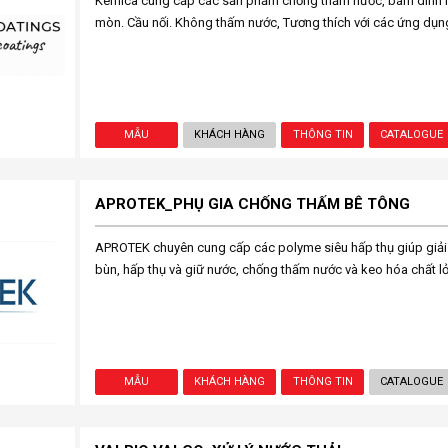
Kemica cung cấp các sản phẩm chống thấm nước, bám dính m
mòn. Cầu nối. Không thấm nước, Tương thích với các ứng dụ
MẪU
KHÁCH HÀNG
THÔNG TIN
CATALOGUE
APROTEK_PHỤ GIA CHỐNG THẤM BÊ TÔNG
APROTEK chuyên cung cấp các polyme siêu hấp thụ giúp giải 
bùn, hấp thụ và giữ nước, chống thấm nước và keo hóa chất l
MẪU
KHÁCH HÀNG
THÔNG TIN
CATALOGUE