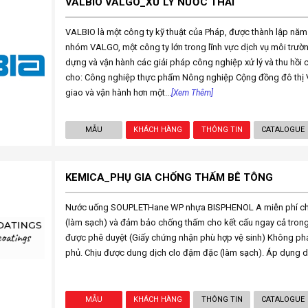
VALBIO VALGO_XỬ LÝ NƯỚC THẢI
VALBIO là một công ty kỹ thuật của Pháp, được thành lập năm
nhóm VALGO, một công ty lớn trong lĩnh vực dịch vụ môi trườn
dựng và vận hành các giải pháp công nghiệp xử lý và thu hồi 
cho: Công nghiệp thực phẩm Nông nghiệp Cộng đồng đô thị V
giao và vận hành hơn một...
[Xem Thêm]
MẪU
KHÁCH HÀNG
THÔNG TIN
CATALOGUE
KEMICA_PHỤ GIA CHỐNG THẤM BÊ TÔNG
Nước uống SOUPLETHane WP nhựa BISPHENOL A miễn phí chố
(làm sạch) và đảm bảo chống thấm cho kết cấu ngay cả trong
được phê duyệt (Giấy chứng nhận phù hợp vệ sinh) Không phát 
phủ. Chịu được dung dịch clo đậm đặc (làm sạch). Áp dụng 
MẪU
KHÁCH HÀNG
THÔNG TIN
CATALOGUE