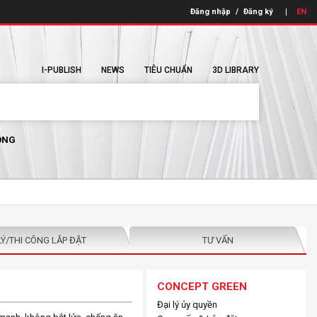
Đăng nhập
/
Đăng ký
EN
I-PUBLISH
NEWS
TIÊU CHUẨN
3D LIBRARY
ÔNG
LÝ/THI CÔNG LẮP ĐẶT
TƯ VẤN
CONCEPT GREEN
Đại lý ủy quyền