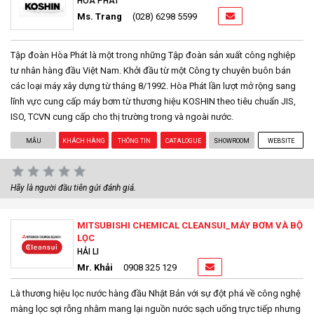
HÒA PHÁT
Ms. Trang
(028) 6298 5599
Tập đoàn Hòa Phát là một trong những Tập đoàn sản xuất công nghiệp
tư nhân hàng đầu Việt Nam. Khởi đầu từ một Công ty chuyên buôn bán
các loại máy xây dựng từ tháng 8/1992. Hòa Phát lần lượt mở rộng sang
lĩnh vực cung cấp máy bơm từ thương hiệu KOSHIN theo tiêu chuẩn JIS,
ISO, TCVN cung cấp cho thị trường trong và ngoài nước.
MẪU
KHÁCH HÀNG
THÔNG TIN
CATALOGUE
SHOWROOM
WEBSITE
Hãy là người đầu tiên gửi đánh giá.
MITSUBISHI CHEMICAL CLEANSUI_MÁY BƠM VÀ BỘ
LỌC
HẢI LI
Mr. Khải
0908 325 129
Là thương hiệu lọc nước hàng đầu Nhật Bản với sự đột phá về công nghệ
màng lọc sợi rỗng nhằm mang lại nguồn nước sạch uống trực tiếp nhưng