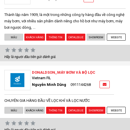
Thành lập năm 1909, là một trong những công ty hàng đầu về công nghệ
máy bơm, với nhiều sản phẩm dành riêng cho hồ bơi như máy bơm, máy
bơi ngược dòng, ...
MẪU
KHÁCH HÀNG
THÔNG TIN
CATALOGUE
SHOWROOM
WEBSITE
Hãy là người đầu tiên gửi đánh giá.
DONALDSON_MÁY BƠM VÀ BỘ LỌC
Vietnam FIL
Nguyễn Minh Dũng
0911144268
CHUYÊN GIA HÀNG ĐẦU VỀ LỌC KHÍ VÀ LỌC NƯỚC
MẪU
KHÁCH HÀNG
THÔNG TIN
CATALOGUE
SHOWROOM
WEBSITE
Hãy là người đầu tiên gửi đánh giá.