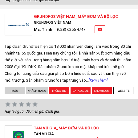
GRUNDFOS VIỆT NAM_MÁY BƠM VÀ BỘ LỌC
GRUNDFOS VIỆT NAM
Ms. Trinh
(028) 6255 4747
Tập đoàn Grundfos hiện có 18,000 nhân viên đang làm việc trong 80 chi
nhánh tại 55 quốc gia. Hiện nay chúng tôi là nhà sản xuất bơm hàng đầu
thế giới với sản lượng hàng năm hơn 16 triệu máy bơm và doanh thu năm
2008 đạt 19tỉ DKK. Sản phẩm Grundfos có mặt khắp nơi trên thế giới.
Chúng tôi cung cấp các giải pháp bơm hiệu suất cao và thân thiện với
môi trường. Sản phẩm Grundfos tập trung vào...
[Xem Thêm]
MẪU
KHÁCH HÀNG
THÔNG TIN
CATALOGUE
SHOWROOM
WEBSITE
Hãy là người đầu tiên gửi đánh giá.
TÂN VŨ GIA_MÁY BƠM VÀ BỘ LỌC
TÂN VŨ GIA