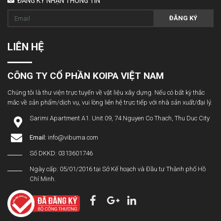
ĐĂNG KÝ NHẬN THÔNG TIN
ĐĂNG KÝ
LIÊN HỆ
CÔNG TY CỔ PHẦN KOIPA VIỆT NAM
Chúng tôi là thư viện trực tuyến về vật liệu xây dựng. Nếu có bất kỳ thắc
mắc về sản phẩm/dịch vụ, vui lòng liên hệ trực tiếp với nhà sản xuất/đại lý.
Sarimi Apartment A1. Unit 09, 74 Nguyen Co Thach, Thu Duc City
Email:
info@vibuma.com
Số DKKD: 0313601746
Ngày cấp: 05/01/2016 tại Sở Kế hoạch và Đầu tư Thành phố Hồ
Chí Minh.