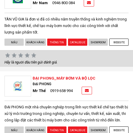
Mr Nam
0946 800 084
TÂN VŨ GIA là đơn vị đã có nhiều năm truyền thống và kinh nghiệm trong
lĩnh vực thiết kế, chế tạo máy bơm nước cho các công trình với chất
lượng sản phẩm tốt.
MẪU
KHÁCH HÀNG
THÔNG TIN
CATALOGUE
SHOWROOM
WEBSITE
Hãy là người đầu tiên gửi đánh giá.
ĐẠI PHONG_MÁY BƠM VÀ BỘ LỌC
ĐẠI PHONG
Mr Thể
0919 658 994
ĐẠI PHONG một nhà chuyên nghiệp trong lĩnh vực thiết kế chế tạo thiết bị
xử lý môi trường trong công nghiệp, chuyên tư vấn, thiết kế, sản xuất, thi
công lắp đặt các thiết bị máy bơm cho các công trình từ nhỏ đến lớn.
MẪU
KHÁCH HÀNG
THÔNG TIN
CATALOGUE
SHOWROOM
WEBSITE