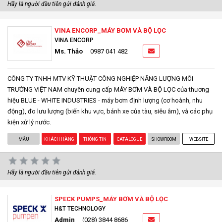
Hãy là người đầu tiên gửi đánh giá.
VINA ENCORP_MÁY BƠM VÀ BỘ LỌC
VINA ENCORP
Ms. Thảo
0987 041 482
CÔNG TY TNHH MTV KỸ THUẬT CÔNG NGHIỆP NĂNG LƯỢNG MÔI
TRƯỜNG VIỆT NAM chuyên cung cấp MÁY BƠM VÀ BỘ LỌC của thương
hiệu BLUE - WHITE INDUSTRIES - máy bơm định lượng (cơ hoành, nhu
động), đo lưu lượng (biến khu vực, bánh xe của tàu, siêu âm), và các phụ
kiện xử lý nước.
MẪU
KHÁCH HÀNG
THÔNG TIN
CATALOGUE
SHOWROOM
WEBSITE
Hãy là người đầu tiên gửi đánh giá.
SPECK PUMPS_MÁY BƠM VÀ BỘ LỌC
H&T TECHNOLOGY
Admin
(028) 3844 8686