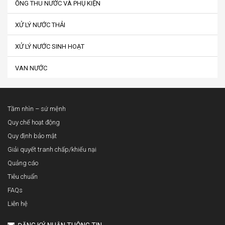
ỐNG THU NƯỚC VÀ PHỤ KIỆN
XỬ LÝ NƯỚC THẢI
XỬ LÝ NƯỚC SINH HOẠT
VAN NƯỚC
Tầm nhìn – sứ mệnh
Quy chế hoạt động
Quy định bảo mật
Giải quyết tranh chấp/khiếu nại
Quảng cáo
Tiêu chuẩn
FAQs
Liên hệ