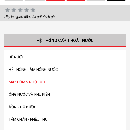
Hãy là người đầu tiên gửi đánh giá.
HỆ THỐNG CẤP THOÁT NƯỚC
BỂ NƯỚC
HỆ THỐNG LÀM NÓNG NƯỚC
MÁY BƠM VÀ BỘ LỌC
ỐNG NƯỚC VÀ PHỤ KIỆN
ĐỒNG HỒ NƯỚC
TẤM CHẮN / PHỄU THU