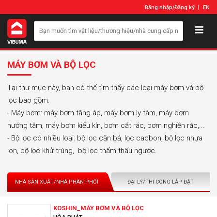
Đăng nhập
/
Đăng ký
EN
MÁY BƠM VÀ BỘ LỌC
Tại thư mục này, bạn có thể tìm thấy các loại máy bơm và bộ
lọc bao gồm:
- Máy bơm: máy bơm tăng áp, máy bơm ly tâm, máy bơm
hướng tâm, máy bơm kiểu kín, bơm cắt rác, bơm nghiền rác,...
- Bộ lọc có nhiều loại: bộ lọc cặn bả, lọc cacbon, bộ lọc nhựa
ion, bộ lọc khử trùng, bộ lọc thẩm thấu ngược.
NHÀ SẢN XUẤT/NHÀ PHÂN PHỐI
ĐẠI LÝ/THI CÔNG LẮP ĐẶT
KOSHIN_MÁY BƠM VÀ BỘ LỌC