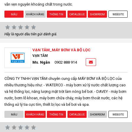
vẫn vẹn nguyên khoáng chất trong nước.
MẪU
KHÁCH HÀNG
THÔNG TIN
CATALOGUE
SHOWROOM
WEBSITE
Hãy là người đầu tiên gửi đánh giá.
VẠN TÂM_MÁY BƠM VÀ BỘ LỌC
VẠN TÂM
Ms. Ngân
0902 888 914
CÔNG TY TNHH VẠN TÂM chuyên cung cấp MÁY BƠM VÀ BỘ LỌC của
nhiều thương hiệu như: - WATERCO - máy bơm xử lý nước chất lượng cao
và hệ thống lọc, năng lượng mặt trời làm nóng bể bơi. - DAVEY - máy bơm
nước, bơm lỗ khoan, máy bơm chữa cháy, máy bơm thoát nước, các hệ
thống xử lý tia cực tím, thiết bị lọc và bể bơi và spa.
MẪU
KHÁCH HÀNG
THÔNG TIN
CATALOGUE
SHOWROOM
WEBSITE