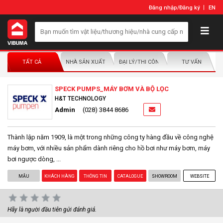
Đăng nhập
/
Đăng ký
EN
TẤT CẢ
NHÀ SẢN XUẤT/NHÀ PHÂN PHỐI
ĐẠI LÝ/THI CÔNG LẮP ĐẶT
TƯ VẤN
SPECK PUMPS_MÁY BƠM VÀ BỘ LỌC
H&T TECHNOLOGY
Admin
(028) 3844 8686
Thành lập năm 1909, là một trong những công ty hàng đầu về công nghệ
máy bơm, với nhiều sản phẩm dành riêng cho hồ bơi như máy bơm, máy
bơi ngược dòng, ...
MẪU
KHÁCH HÀNG
THÔNG TIN
CATALOGUE
SHOWROOM
WEBSITE
Hãy là người đầu tiên gửi đánh giá.