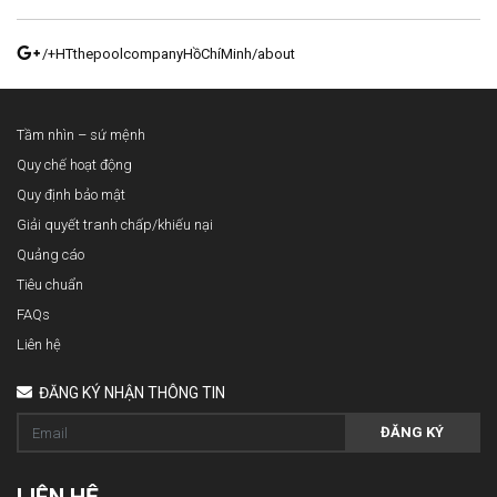
/+HTthepoolcompanyHồChíMinh/about
Tầm nhìn – sứ mệnh
Quy chế hoạt động
Quy định bảo mật
Giải quyết tranh chấp/khiếu nại
Quảng cáo
Tiêu chuẩn
FAQs
Liên hệ
ĐĂNG KÝ NHẬN THÔNG TIN
ĐĂNG KÝ
LIÊN HỆ