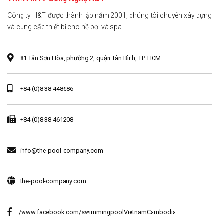
Công ty H&T được thành lập năm 2001, chúng tôi chuyên xây dựng
và cung cấp thiết bị cho hồ bơi và spa.
81 Tân Sơn Hòa, phường 2, quận Tân Bình, TP. HCM
+84 (0)8 38 448686
+84 (0)8 38 461208
info@the-pool-company.com
the-pool-company.com
/www.facebook.com/swimmingpoolVietnamCambodia