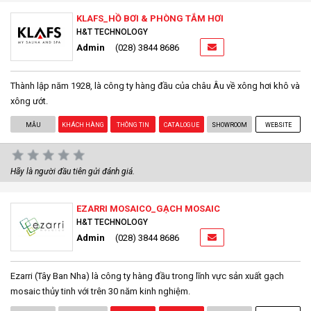
KLAFS_HỒ BƠI & PHÒNG TẮM HƠI
H&T TECHNOLOGY
Admin
(028) 3844 8686
Thành lập năm 1928, là công ty hàng đầu của châu Âu về xông hơi khô và
xông ướt.
MẪU
KHÁCH HÀNG
THÔNG TIN
CATALOGUE
SHOWROOM
WEBSITE
Hãy là người đầu tiên gửi đánh giá.
EZARRI MOSAICO_GẠCH MOSAIC
H&T TECHNOLOGY
Admin
(028) 3844 8686
Ezarri (Tây Ban Nha) là công ty hàng đầu trong lĩnh vực sản xuất gạch
mosaic thủy tinh với trên 30 năm kinh nghiệm.