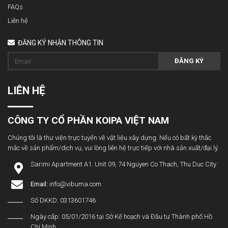
FAQs
Liên hệ
ĐĂNG KÝ NHẬN THÔNG TIN
ĐĂNG KÝ
LIÊN HỆ
CÔNG TY CỔ PHẦN KOIPA VIỆT NAM
Chúng tôi là thư viện trực tuyến về vật liệu xây dựng. Nếu có bất kỳ thắc
mắc về sản phẩm/dịch vụ, vui lòng liên hệ trực tiếp với nhà sản xuất/đại lý.
Sarimi Apartment A1. Unit 09, 74 Nguyen Co Thach, Thu Duc City
Email:
info@vibuma.com
Số DKKD: 0313601746
Ngày cấp: 05/01/2016 tại Sở Kế hoạch và Đầu tư Thành phố Hồ
Chí Minh.