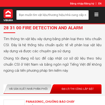
Đăng nhập
/
Đăng ký
EN
28 31 00 FIRE DETECTION AND ALARM
Tìm thông tin vật liệu xây dựng bằng phân loại theo tiêu chuẩn
CSI. Đây là hệ thống tiêu chuẩn quốc tế về phân loại vật liệu
xây dựng và được các chuyên gia sử dụng.
Chúng tôi đang nỗ lực để cập nhật cơ sở dữ liệu theo tiêu
chuẩn CSI ở Việt Nam và bằng ngôn ngữ Tiếng Việt để không
ngừng cải tiến phương pháp tìm kiếm này.
NHÀ SẢN XUẤT/NHÀ PHÂN PHỐI
ĐẠI LÝ/THI CÔNG LẮP ĐẶT
PANASONIC_CHUÔNG BÁO CHÁY