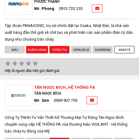
PHƯỚC THẠNH
Mr. Phong
0913 723 255
Tập đoàn PANASONIC, trụ sở chính đặt tại Osaka, Nhật Bản, là nhà sản
xuất hàng đầu thế giới về chế tạo và phát triển các sản phẩm điện tử dân
dụng như chuông báo cháy.
MẪU
KHÁCH HÀNG
THÔNG TIN
CATALOGUE
SHOWROOM
WEBSITE
Hãy là người đầu tiên gửi đánh giá.
TÂN NGỌC BÍCH_HỆ THỐNG PA
TÂN NGỌC BÍCH
Mr. Sơn
0909 907 759
Công Ty TNHH Tư Vấn Thiết Kế Thương Mại Tự Động Tân Ngọc Bích
chuyên cung cấp HỆ THỐNG PA của thương hiệu VIGILANT - Hệ thống
báo cháy tự động của Mỹ