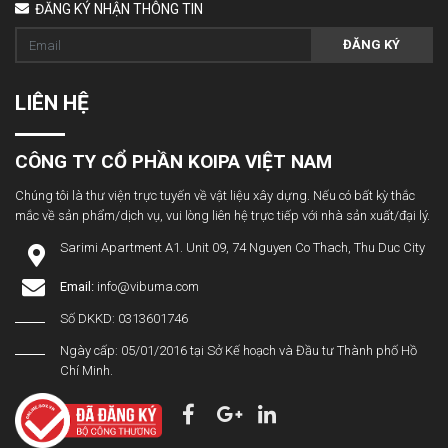
ĐĂNG KÝ NHẬN THÔNG TIN
ĐĂNG KÝ
LIÊN HỆ
CÔNG TY CỔ PHẦN KOIPA VIỆT NAM
Chúng tôi là thư viện trực tuyến về vật liệu xây dựng. Nếu có bất kỳ thắc
mắc về sản phẩm/dịch vụ, vui lòng liên hệ trực tiếp với nhà sản xuất/đại lý.
Sarimi Apartment A1. Unit 09, 74 Nguyen Co Thach, Thu Duc City
Email:
info@vibuma.com
Số DKKD: 0313601746
Ngày cấp: 05/01/2016 tại Sở Kế hoạch và Đầu tư Thành phố Hồ
Chí Minh.