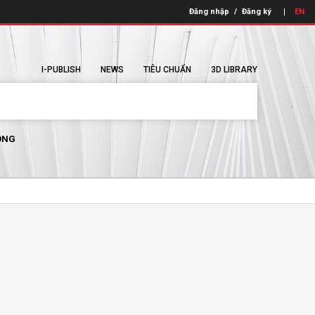
Đăng nhập
/
Đăng ký
EN
I-PUBLISH
NEWS
TIÊU CHUẨN
3D LIBRARY
ÔNG