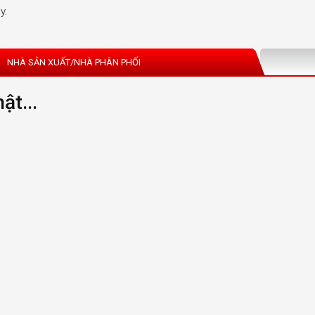
y.
NHÀ SẢN XUẤT/NHÀ PHÂN PHỐI
ật...