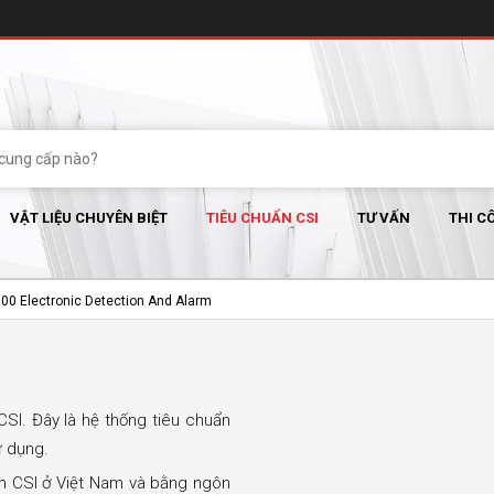
VẬT LIỆU CHUYÊN BIỆT
TIÊU CHUẨN CSI
TƯ VẤN
THI C
 00 Electronic Detection And Alarm
CSI. Đây là hệ thống tiêu chuẩn
ử dụng.
ẩn CSI ở Việt Nam và bằng ngôn