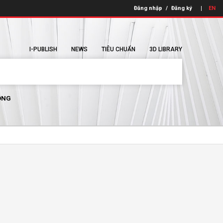
Đăng nhập
/
Đăng ký
EN
I-PUBLISH
NEWS
TIÊU CHUẨN
3D LIBRARY
ÔNG