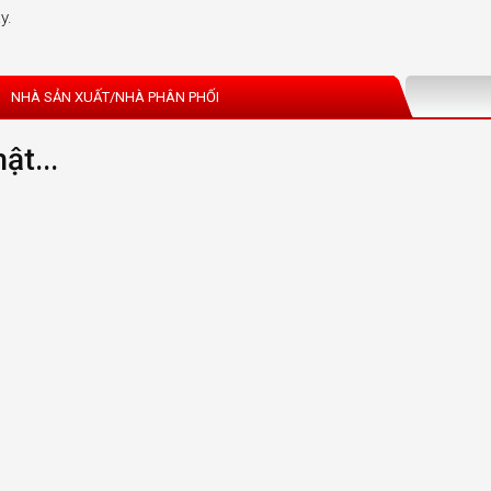
y.
NHÀ SẢN XUẤT/NHÀ PHÂN PHỐI
ật...