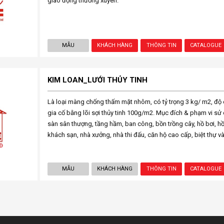
giao động thường xuyên.
MẪU
KHÁCH HÀNG
THÔNG TIN
CATALOGUE
KIM LOAN_LƯỚI THỦY TINH
Là loại màng chống thấm mặt nhôm, có tỷ trọng 3 kg/ m2, đ
gia cố bằng lõi sợi thủy tinh 100g/m2. Mục đích & phạm vi sử 
sàn sân thượng, tầng hầm, ban công, bồn trồng cây, hồ bơi, h
khách sạn, nhà xưởng, nhà thi đấu, căn hộ cao cấp, biệt thự v
MẪU
KHÁCH HÀNG
THÔNG TIN
CATALOGUE