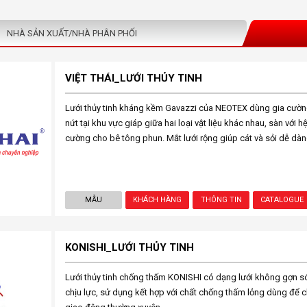
NHÀ SẢN XUẤT/NHÀ PHÂN PHỐI
VIỆT THÁI_LƯỚI THỦY TINH
Lưới thủy tinh kháng kềm Gavazzi của NEOTEX dùng gia cườ
nứt tại khu vực giáp giữa hai loại vật liệu khác nhau, sàn với 
cường cho bê tông phun. Mắt lưới rộng giúp cát và sỏi dễ dàn
MẪU
KHÁCH HÀNG
THÔNG TIN
CATALOGUE
KONISHI_LƯỚI THỦY TINH
Lưới thủy tinh chống thấm KONISHI có dạng lưới không gợn 
chịu lực, sử dụng kết hợp với chất chống thấm lỏng dùng để 