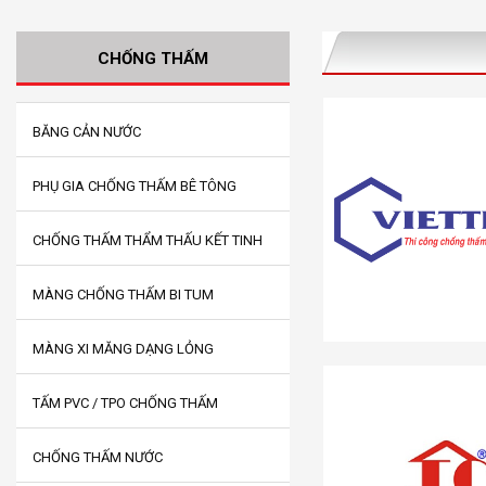
CHỐNG THẤM
BĂNG CẢN NƯỚC
PHỤ GIA CHỐNG THẤM BÊ TÔNG
CHỐNG THẤM THẨM THẤU KẾT TINH
MÀNG CHỐNG THẤM BI TUM
MÀNG XI MĂNG DẠNG LỎNG
TẤM PVC / TPO CHỐNG THẤM
CHỐNG THẤM NƯỚC