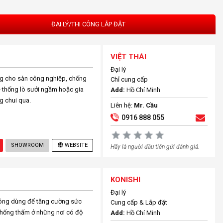
ĐẠI LÝ/THI CÔNG LẮP ĐẶT
VIỆT THÁI
Đại lý
ng cho sàn công nghiệp, chống
Chỉ cung cấp
hệ thống lò sưởi ngầm hoặc gia
Add:
Hồ Chí Minh
g chui qua.
Liên hệ:
Mr. Cầu
0916 888 055
SHOWROOM
WEBSITE
Hãy là người đầu tiên gửi đánh giá.
KONISHI
Đại lý
sóng dùng để tăng cường sức
Cung cấp & Lắp đặt
chống thấm ở những nơi có độ
Add:
Hồ Chí Minh