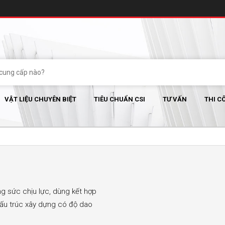
VẬT LIỆU CHUYÊN BIỆT
TIÊU CHUẨN CSI
TƯ VẤN
THI C
ờng sức chịu lực, dùng kết hợp
cấu trúc xây dựng có độ dao