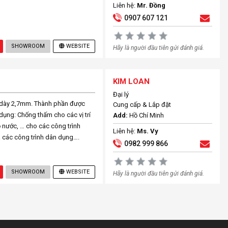
Liên hệ:
Mr. Đồng
0907 607 121
SHOWROOM
WEBSITE
Hãy là người đầu tiên gửi đánh giá.
KIM LOAN
Đại lý
ộ dày 2,7mm. Thành phần được
Cung cấp & Lắp đặt
dụng: Chống thấm cho các vị trí
Add:
Hồ Chí Minh
ồ nước, … cho các công trình
Liên hệ:
Ms. Vy
à các công trình dân dụng….
0982 999 866
SHOWROOM
WEBSITE
Hãy là người đầu tiên gửi đánh giá.