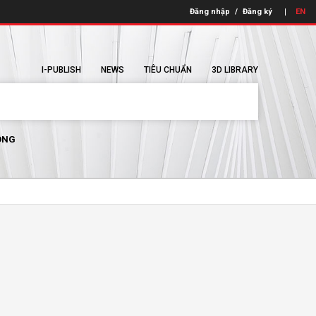
Đăng nhập
/
Đăng ký
EN
I-PUBLISH
NEWS
TIÊU CHUẨN
3D LIBRARY
ÔNG