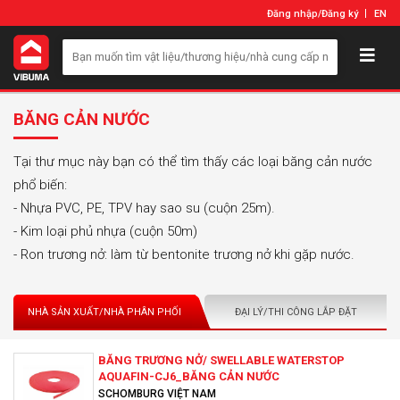
Đăng nhập
/
Đăng ký
EN
BĂNG CẢN NƯỚC
Tại thư mục này bạn có thể tìm thấy các loại băng cản nước
phổ biến:
- Nhựa PVC, PE, TPV hay sao su (cuộn 25m).
- Kim loại phủ nhựa (cuộn 50m)
- Ron trương nở: làm từ bentonite trương nở khi gặp nước.
NHÀ SẢN XUẤT/NHÀ PHÂN PHỐI
ĐẠI LÝ/THI CÔNG LẮP ĐẶT
BĂNG TRƯƠNG NỞ/ SWELLABLE WATERSTOP
AQUAFIN-CJ6_BĂNG CẢN NƯỚC
SCHOMBURG VIỆT NAM