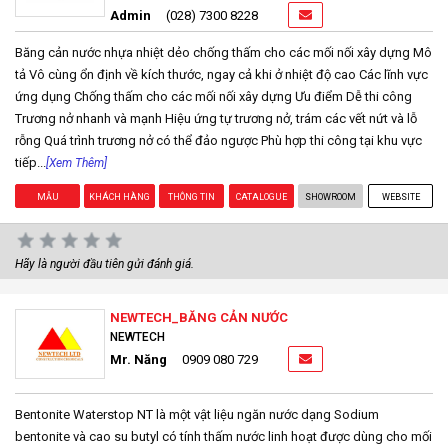
Admin
(028) 7300 8228
Băng cản nước nhựa nhiệt dẻo chống thấm cho các mối nối xây dựng Mô
tả Vô cùng ổn định về kích thước, ngay cả khi ở nhiệt độ cao Các lĩnh vực
ứng dụng Chống thấm cho các mối nối xây dựng Ưu điểm Dễ thi công
Trương nở nhanh và mạnh Hiệu ứng tự trương nở, trám các vết nứt và lỗ
rỗng Quá trình trương nở có thể đảo ngược Phù hợp thi công tại khu vực
tiếp...
[Xem Thêm]
MẪU
KHÁCH HÀNG
THÔNG TIN
CATALOGUE
SHOWROOM
WEBSITE
Hãy là người đầu tiên gửi đánh giá.
NEWTECH_BĂNG CẢN NƯỚC
NEWTECH
Mr. Năng
0909 080 729
Bentonite Waterstop NT là một vật liệu ngăn nước dạng Sodium
bentonite và cao su butyl có tính thấm nước linh hoạt được dùng cho mối