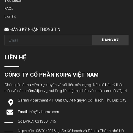
Tiêu chuẩn
FAQs
Liên hệ
ĐĂNG KÝ NHẬN THÔNG TIN
ĐĂNG KÝ
LIÊN HỆ
CÔNG TY CỔ PHẦN KOIPA VIỆT NAM
Chúng tôi là thư viện trực tuyến về vật liệu xây dựng. Nếu có bất kỳ thắc
mắc về sản phẩm/dịch vụ, vui lòng liên hệ trực tiếp với nhà sản xuất/đại lý.
Sarimi Apartment A1. Unit 09, 74 Nguyen Co Thach, Thu Duc City
Email:
info@vibuma.com
Số DKKD: 0313601746
Ngày cấp: 05/01/2016 tại Sở Kế hoạch và Đầu tư Thành phố Hồ