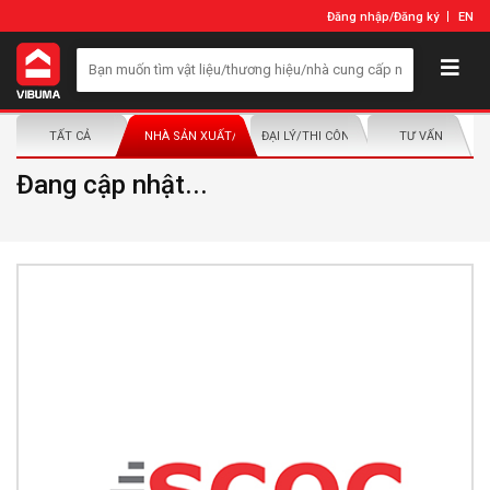
Đăng nhập
/
Đăng ký
EN
TẤT CẢ
NHÀ SẢN XUẤT/NHÀ PHÂN PHỐI
ĐẠI LÝ/THI CÔNG LẮP ĐẶT
TƯ VẤN
Đang cập nhật...