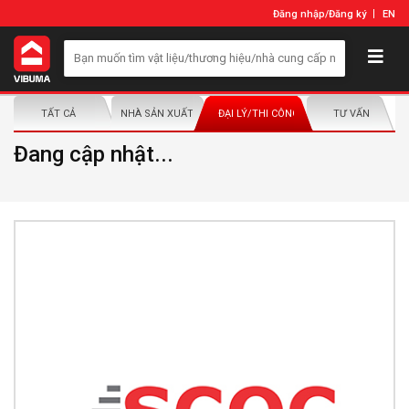
Đăng nhập
/
Đăng ký
EN
TẤT CẢ
NHÀ SẢN XUẤT/NHÀ PHÂN PHỐI
ĐẠI LÝ/THI CÔNG LẮP ĐẶT
TƯ VẤN
Đang cập nhật...