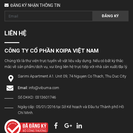
ĐĂNG KÝ NHẬN THÔNG TIN
ĐĂNG KÝ
LIÊN HỆ
CÔNG TY CỔ PHẦN KOIPA VIỆT NAM
Chúng tôi là thư viện trực tuyến về vật liệu xây dựng. Nếu có bất kỳ thắc
mắc về sản phẩm/dịch vụ, vui lòng liên hệ trực tiếp với nhà sản xuất/đại lý.
Sarimi Apartment A1. Unit 09, 74 Nguyen Co Thach, Thu Duc City
Email:
info@vibuma.com
Số DKKD: 0313601746
Ngày cấp: 05/01/2016 tại Sở Kế hoạch và Đầu tư Thành phố Hồ
Chí Minh.