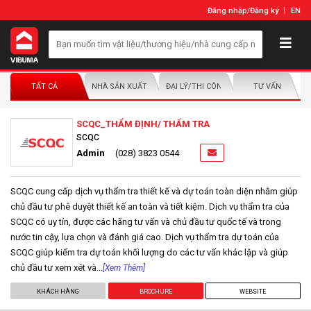
Đăng nhập
/
Đăng ký
EN
TẤT CẢ
NHÀ SẢN XUẤT/NHÀ PHÂN PHỐI
ĐẠI LÝ/THI CÔNG LẮP ĐẶT
TƯ VẤN
SCQC_THẨM ĐỊNH/ THẨM TRA
SCQC
Admin
(028) 3823 0544
SCQC cung cấp dịch vụ thẩm tra thiết kế và dự toán toàn diện nhằm giúp
chủ đầu tư phê duyệt thiết kế an toàn và tiết kiệm. Dịch vụ thẩm tra của
SCQC có uy tín, được các hãng tư vấn và chủ đầu tư quốc tế và trong
nước tin cậy, lựa chọn và đánh giá cao. Dịch vụ thẩm tra dự toán của
SCQC giúp kiểm tra dự toán khối lượng do các tư vấn khác lập và giúp
chủ đầu tư xem xét và...
[Xem Thêm]
KHÁCH HÀNG
BROCHURE
WEBSITE