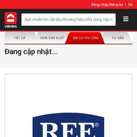
Đăng nhập
/
Đăng ký
EN
TẤT CẢ
NHÀ SẢN XUẤT/NHÀ PHÂN PHỐI
ĐẠI LÝ/THI CÔNG LẮP ĐẶT
TƯ VẤN
Đang cập nhật...