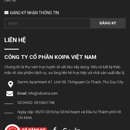
Liên hệ
ĐĂNG KÝ NHẬN THÔNG TIN
ĐĂNG KÝ
LIÊN HỆ
CÔNG TY CỔ PHẦN KOIPA VIỆT NAM
Chúng tôi là thư viện trực tuyến về vật liệu xây dựng. Nếu có bất kỳ thắc
mắc về sản phẩm/dịch vụ, vui lòng liên hệ trực tiếp với nhà sản xuất/đại lý.
Sarimi Apartment A1. Unit 09, 74 Nguyen Co Thach, Thu Duc City
Email:
info@vibuma.com
Số DKKD: 0313601746
Ngày cấp: 05/01/2016 tại Sở Kế hoạch và Đầu tư Thành phố Hồ
Chí Minh.