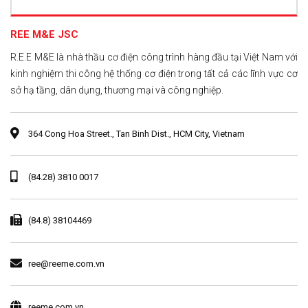
REE M&E JSC
R.E.E M&E là nhà thầu cơ điện công trình hàng đầu tại Việt Nam với
kinh nghiệm thi công hệ thống cơ điện trong tất cả các lĩnh vực cơ
sở hạ tầng, dân dụng, thương mại và công nghiệp.
364 Cong Hoa Street., Tan Binh Dist., HCM City, Vietnam
(84.28) 3810 0017
(84.8) 38104469
ree@reeme.com.vn
reeme.com.vn