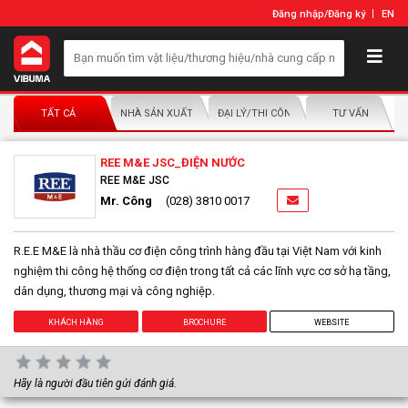
Đăng nhập
/
Đăng ký
EN
TẤT CẢ
NHÀ SẢN XUẤT/NHÀ PHÂN PHỐI
ĐẠI LÝ/THI CÔNG LẮP ĐẶT
TƯ VẤN
REE M&E JSC_ĐIỆN NƯỚC
REE M&E JSC
Mr. Công
(028) 3810 0017
R.E.E M&E là nhà thầu cơ điện công trình hàng đầu tại Việt Nam với kinh
nghiệm thi công hệ thống cơ điện trong tất cả các lĩnh vực cơ sở hạ tầng,
dân dụng, thương mại và công nghiệp.
KHÁCH HÀNG
BROCHURE
WEBSITE
Hãy là người đầu tiên gửi đánh giá.