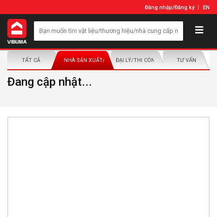
Đăng nhập
/
Đăng ký
EN
TẤT CẢ
NHÀ SẢN XUẤT/NHÀ PHÂN PHỐI
ĐẠI LÝ/THI CÔNG LẮP ĐẶT
TƯ VẤN
Đang cập nhật...