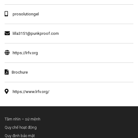
prosolutiongel
lilla3151@punkproof.com
https://lrfv.org
Brochure
https://www.lrfv.org/
Tầm nhìn – sứ mệnh
Quy chế hoạt động
Quy định bảo mật