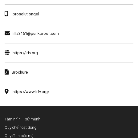
prosolutiongel
lilla3151@punkproof.com
https://lrfv.org
Brochure
https://www.lrfv.org/
Tầm nhìn – sứ mệnh
Quy chế hoạt động
Quy định bảo mật