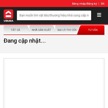
Đăng nhập
/
Đăng ký
EN
TẤT CẢ
NHÀ SẢN XUẤT/NHÀ PHÂN PHỐI
ĐẠI LÝ/THI CÔNG LẮP ĐẶT
TƯ VẤN
Đang cập nhật...