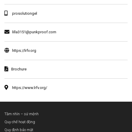
prosolutiongel
lilla3151@punkproof.com
https://lrfv.org
Brochure
https://www.lrfv.org/
Tầm nhìn – sứ mệnh
Quy chế hoạt động
Quy định bảo mật