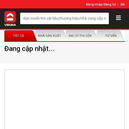
Đăng nhập
/
Đăng ký
EN
TẤT CẢ
NHÀ SẢN XUẤT/NHÀ PHÂN PHỐI
ĐẠI LÝ/THI CÔNG LẮP ĐẶT
TƯ VẤN
Đang cập nhật...