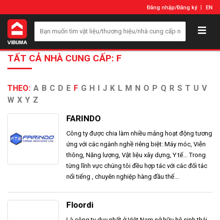
Đăng nhập
/
Đăng ký
EN
TẤT CẢ NHÀ CUNG CẤP: F
THEO:
A
B
C
D
E
F
G
H
I
J
K
L
M
N
O
P
Q
R
S
T
U
V
W
X
Y
Z
FARINDO
Công ty được chia làm nhiều mảng hoạt động tương
ứng với các ngành nghề riêng biệt: Máy móc, Viễn
thông, Năng lượng, Vật liệu xây dựng, Y tế... Trong
từng lĩnh vực chúng tôi đều hợp tác với các đối tác
nổi tiếng , chuyên nghiệp hàng đầu thế...
Floordi
Là công ty duy nhất ở Việt Nam sở hữu hệ sinh thái