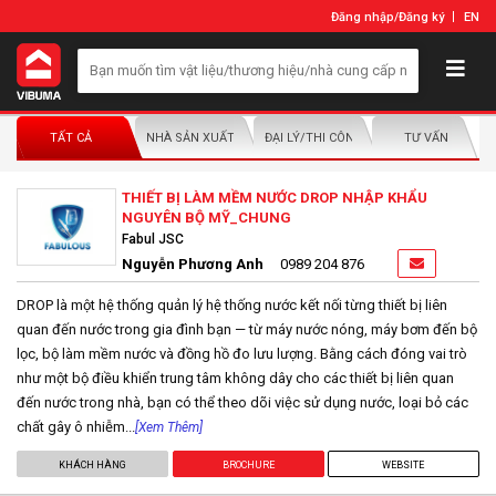
Đăng nhập
/
Đăng ký
EN
TẤT CẢ
NHÀ SẢN XUẤT/NHÀ PHÂN PHỐI
ĐẠI LÝ/THI CÔNG LẮP ĐẶT
TƯ VẤN
THIẾT BỊ LÀM MỀM NƯỚC DROP NHẬP KHẨU
NGUYÊN BỘ MỸ_CHUNG
Fabul JSC
Nguyễn Phương Anh
0989 204 876
DROP là một hệ thống quản lý hệ thống nước kết nối từng thiết bị liên
quan đến nước trong gia đình bạn — từ máy nước nóng, máy bơm đến bộ
lọc, bộ làm mềm nước và đồng hồ đo lưu lượng. Bằng cách đóng vai trò
như một bộ điều khiển trung tâm không dây cho các thiết bị liên quan
đến nước trong nhà, bạn có thể theo dõi việc sử dụng nước, loại bỏ các
chất gây ô nhiễm...
[Xem Thêm]
KHÁCH HÀNG
BROCHURE
WEBSITE