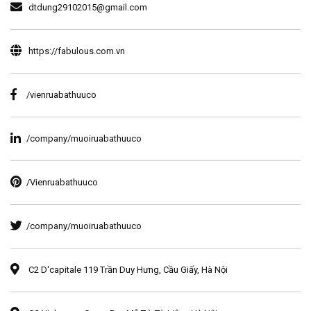
dtdung29102015@gmail.com
https://fabulous.com.vn
/vienruabathuuco
/company/muoiruabathuuco
/Vienruabathuuco
/company/muoiruabathuuco
C2 D'capitale 119 Trần Duy Hưng, Cầu Giấy, Hà Nội